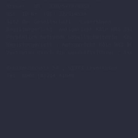
Steuer - NR : 230/5774/0052

USt -ID Nr. (DE) 322514594

Sitz der Gesellschaft : Leverkusen

Registergericht: Amtsgericht Köln HRA 33701
Persönlich haftende Gesellschafterin: Köstl
Registergericht : Amtsgericht Köln HRB 9608
Vertreten durch die Geschäftsführer : Axel 
Breidenbachstr.54 , 51373 Leverkusen

Tel. 0049-(0)214-41840
