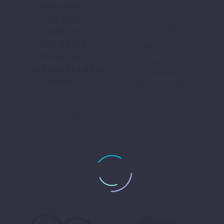
529,07
€
ADAPTER-
SET FÜR
inkl. 19 % MwSt.
SHIN YO
SUPERBIKE
zzgl.
Versand
SPIEGELSET
Lieferzeit:
(VERSTELLBAR)
voraussichtlich
701/690
lieferbar 22.5.2026
34,95
€
In den
Warenkorb
inkl. 19 % MwSt.
zzgl.
Versand
In den
Warenkorb