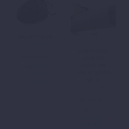
HECKTASCHE
179,04
€
AKRAPOVIČ
inkl. 19 % MwSt.
„SLIP-ON
LINE“ 690
zzgl.
Versand
SMC/ENDURO
In den
AB ´21
Warenkorb
1.463,05
€
inkl. 19 % MwSt.
zzgl.
Versand
In den
Warenkorb