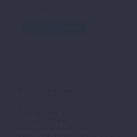
inkl. 19 % MwSt.
zzgl.
Versand
Lieferzeit:
voraussichtlich lieferbar 19.1.2026
HITZESCHUTZ
IN DEN WARENKORB
KARBON
Menge
ZURÜCK
WEITER
Hohe Steifigkeit und Festigkeit
Schützt vor Hitze und unerwünschtem Kontakt
Extrem leicht
Extrem widerstandsfähig
Geringe Wärmedehnung
Hohe Dauertemperaturbeständigkeit
Maximaler Schutz bei Sturz, aufgewirbelten Steinen,