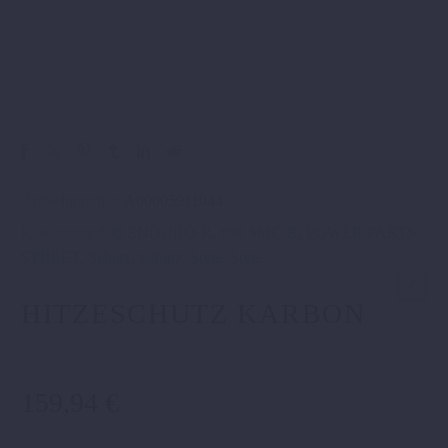
Artikelnummer:
A60605911044
Kategorien:
690 ENDURO-R
,
690 SMC-R
,
POWER PARTS
STREET
,
Schutz
,
Schutz
,
Style
,
Style
.
HITZESCHUTZ KARBON
159,94
€