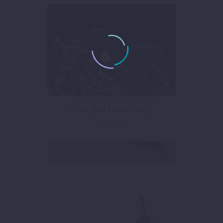
125_390 DUKE/RC
88 items