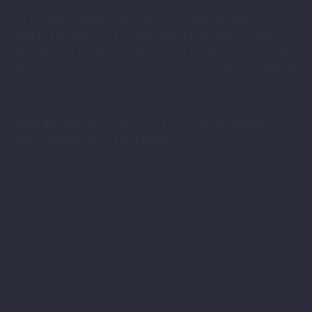
USt -ID Nr. (DE) 322514594

Sitz der Gesellschaft : Leverkusen

Registergericht: Amtsgericht Köln HRA 33701
Persönlich haftende Gesellschafterin: Köstl
Registergericht : Amtsgericht Köln HRB 9608
Vertreten durch die Geschäftsführer : Axel 
Breidenbachstr.54 , 51373 Leverkusen

Tel. 0049-(0)214-41840
