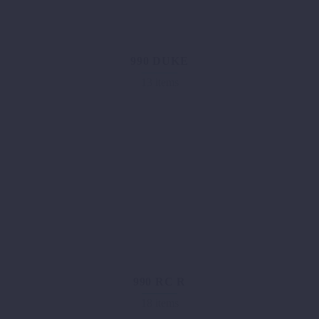
990 DUKE
13 items
990 RC R
18 items