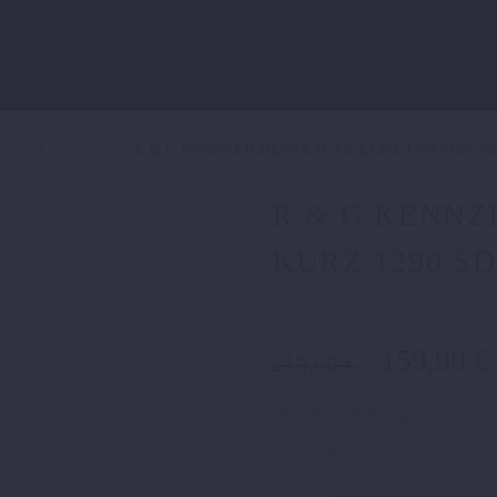
ke R GT
Style
R & G KENNZEICHENTRÄGER KURZ 1290 SDR ´20-
R & G KENN
KURZ 1290 SDR
Ursprüng
159,90
€
219,00
€
Preis
war:
inkl. 19 % MwSt.
zzgl.
Versand
219,00 €
7 vorrätig