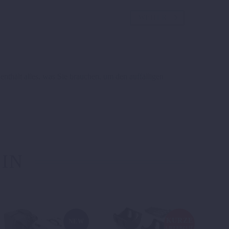
WEITER
thält alles, was Sie brauchen, um den auffälligen
 IN
KURZE
NEW
LIEFERZEIT