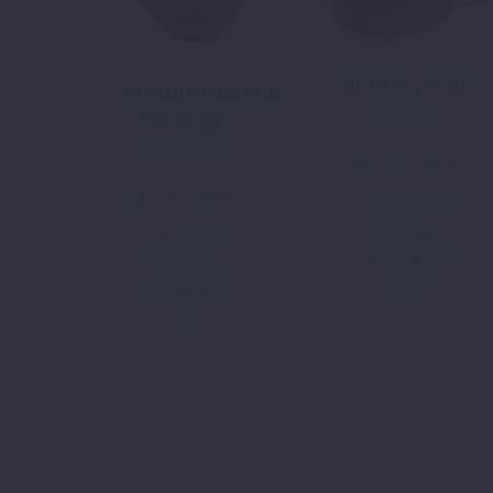
HECKTASCHE
TANKRUCKSACK
179,04
€
990 DUKE
249,01
€
inkl. 19 % MwSt.
inkl. 19 % MwSt.
zzgl.
Versand
In den
zzgl.
Versand
Warenkorb
In den
Warenkorb