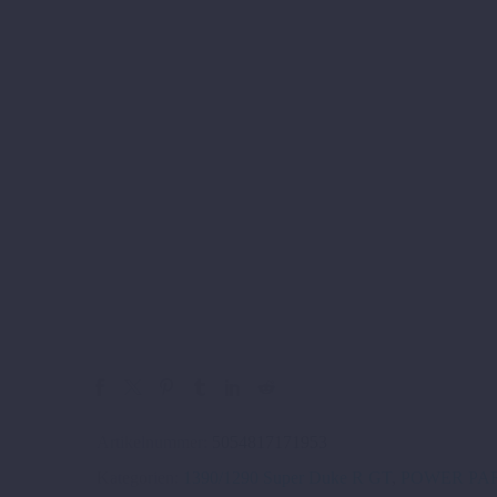
Artikelnummer:
5054817171953
Kategorien:
1390/1290 Super Duke R GT
,
POWER PAR