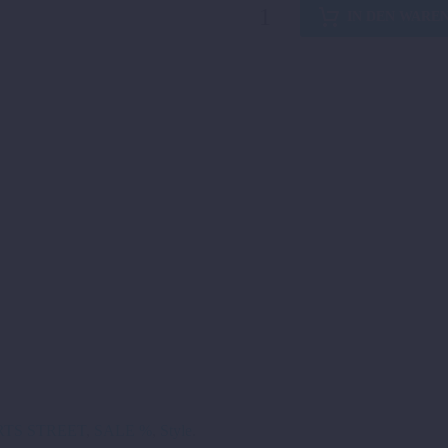
R
IN DEN WARE
&
G
KENNZEICHENTRÄGER
KURZ
1290
SDR
´20-
´24
Menge
TS STREET
,
SALE %
,
Style
.