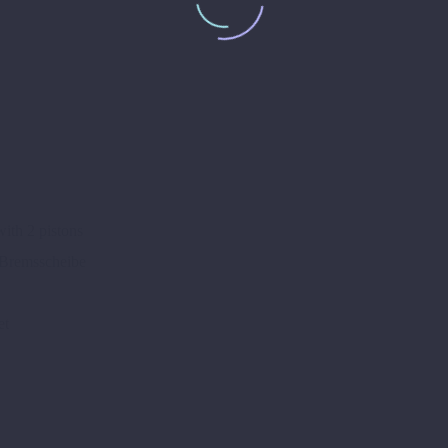
with 2 pistons
 Bremsscheibe
et