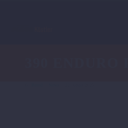
390 ENDURO R
By
Bernd
News
22. Januar 2025