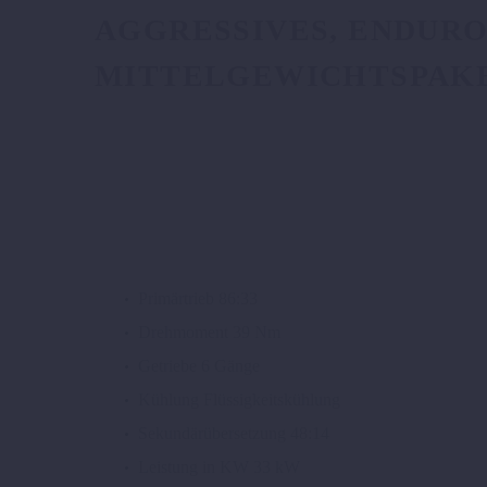
GRESSIVES, ENDURO-I
TTELGEWICHTSPAKET U
M
Primärtrieb
86:33
Drehmoment
39 Nm
Getriebe
6 Gänge
Kühlung
Flüssigkeitskühlung
Sekundärübersetzung
48:14
Leistung in KW
33 kW