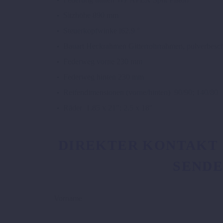
Sitzhöhe
890 mm
Steuerkopfwinke l
62.9 °
Bauart Heckrahmen
Gitterrohrrahmen, pulverbesch
Federweg vorne
230 mm
Federweg hinten
230 mm
Reifendimensionen (vorne/hinten)
90/90; 140/80
Räder
1.85 x 21″; 2.5 x 18″
DIREKTER KONTAKT Z
SENDE