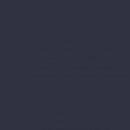
Gewicht (ohne Kraftstoff)
159 kg
Tankinhalt (ca.)
9 l
Radstand
1475 mm
Durchmesser Bremsscheibe vorne
285 mm
Durchmesser Bremsscheibe hinten
240 mm
Bremse vorne
Floating disk, Bybre radial calipers 
Bremse hinten
ByBre, Einkolben-Schwimmsattel,
Kette
520 X-Ring
Rahmen Bauart
Gitterrohrrahmen, pulverbeschicht
Federung vorne
WP APEX 43
Bodenfreiheit
272 mm
Lenker
Aluminum
Federung hinten
WP APEX Split Piston