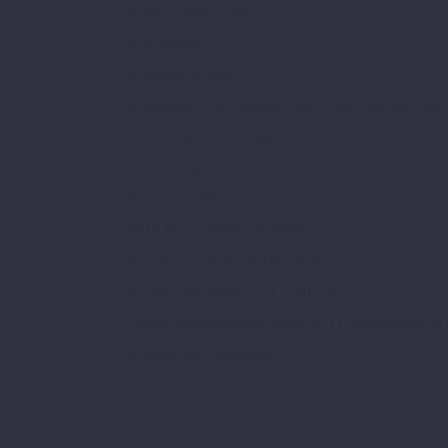
Starter
Elektrostarter
Hub
64mm
Bohrung
89 mm
Kupplung
PASC slipper clutch, mechanically oper
CO
-Emission
79 g/km
2
Verdichtung
12.6
Hubraum
398.7 cm³
EMS
Bosch EMS mit RBW
Bauart
1-Zylinder, 4-Takt Motor
Kraftstoffverbrauch
3.4 l/100 km
Gemischaufbereitung
Bosch EFI (Drossklappe 46
Schmierung
Nasssumpf
FA