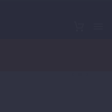


