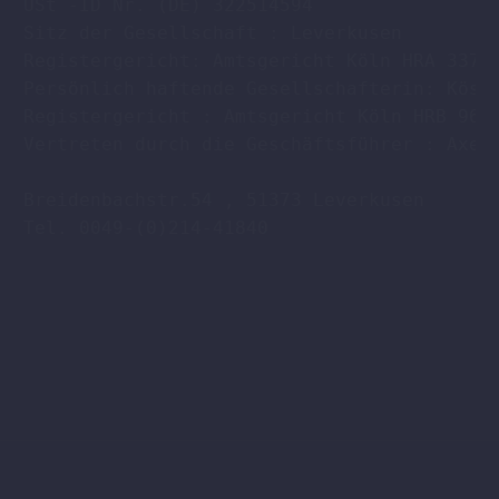
USt -ID Nr. (DE) 322514594

Sitz der Gesellschaft : Leverkusen

Registergericht: Amtsgericht Köln HRA 33701
Persönlich haftende Gesellschafterin: Köstl
Registergericht : Amtsgericht Köln HRB 9608
Vertreten durch die Geschäftsführer : Axel 
Breidenbachstr.54 , 51373 Leverkusen

Tel. 0049-(0)214-41840
