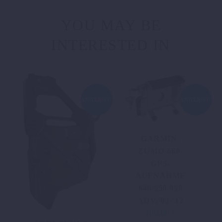
YOU MAY BE
INTERESTED IN
ANGEBOT!
ANGEBOT!
GARMIN-
ZUMO-660-
GPS-
AUFNAHME
640/950/990
ADV.´03-´12
100,00
€
Ursprünglicher
Aktueller