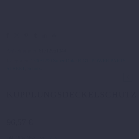
Artikelnummer:
61712951044
Kategorien:
1390/1290 Super Duke R GT
,
POWER PARTS
STREET
,
Schutz
.
KUPPLUNGSDECKELSCHUTZ
96,57
€
inkl. 19 % MwSt.
zzgl.
Versand