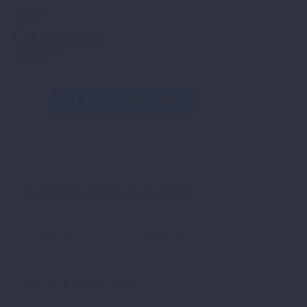
Farbe
Zurücksetzen
HANDSCHUTZSET
IN DEN WARENKORB
KLEIN
Menge
ZUSÄTZLICHE INFORMATIONEN
Farbe
Orange
,
Weiss
,
Schwarz
PRODUKTSICHERHEIT