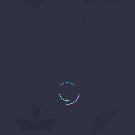
KUPPLUNGSDECKELSCHUTZ
SCHWINGENSCHUTZ
96,57
€
99,01
€
inkl. 19 % MwSt.
inkl. 19 % MwSt.
zzgl.
Versand
zzgl.
Versand
In den
In den
Warenkorb
Warenkorb