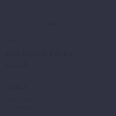
Artikelnummer:
9010297944404
Kategorie:
Schutz
.
Marke:
KTM
HANDSCHUTZSET
KLEIN
82,94
€
inkl. MwSt.
zzgl.
Versand
125/390 DUKE