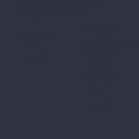
KRAFTSTOFFTANK-
SCHUTZAUFKLEBERKIT
38,97
€
APEX PRO
7117
inkl. 19 % MwSt.
LENKUNGSDÄMPFER
zzgl.
Versand
1290/1390 SDR
In den
´20-´25
Warenkorb
399,01
€
inkl. 19 % MwSt.
zzgl.
Versand
In den
Warenkorb