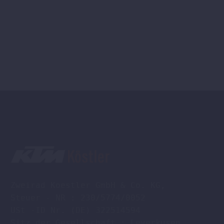
Zweirad Koestler GmbH & Co. KG,

Steuer - NR : 230/5774/0052

USt -ID Nr. (DE) 322514594

Sitz der Gesellschaft : Leverkusen
