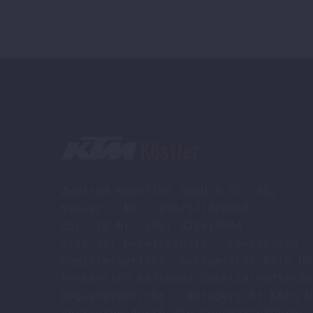
werden
Zweirad Koestler GmbH & Co. KG,

Steuer - NR : 230/5774/0052

USt -ID Nr. (DE) 322514594

Sitz der Gesellschaft : Leverkusen

Registergericht: Amtsgericht Köln HR
Persönlich haftende Gesellschafterin
Registergericht : Amtsgericht Köln H