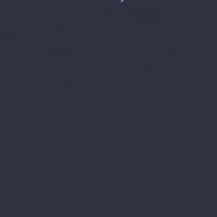
GENERATORDECKELSCHUTZ
STURZBÜGELKIT
174,63
€
MIT
AGE
ALUMINIUM-
inkl. 19 % MwSt.
SLIDER
96,57
€
zzgl.
Versand
In den
inkl. 19 % MwSt.
Warenkorb
zzgl.
Versand
In den
Warenkorb