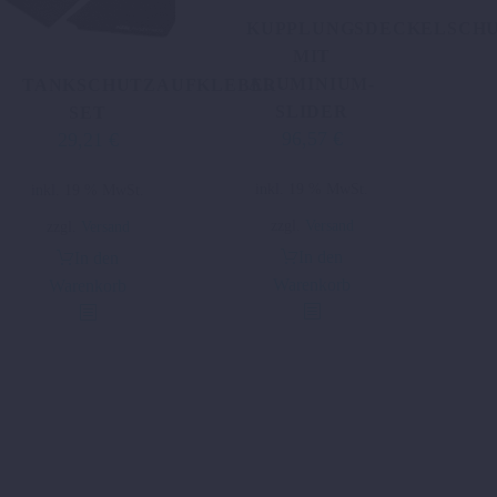
KUPPLUNGSDECKELSCH
MIT
ALUMINIUM-
TANKSCHUTZAUFKLEBER-
SLIDER
SET
96,57
€
29,21
€
inkl. 19 % MwSt.
inkl. 19 % MwSt.
zzgl.
Versand
zzgl.
Versand
In den
In den
Warenkorb
Warenkorb