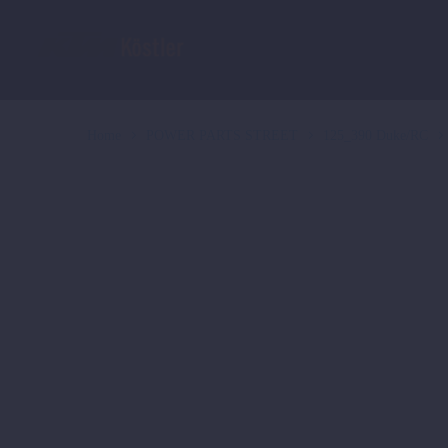
Home
POWER PARTS STREET
125_390 Duke/RC