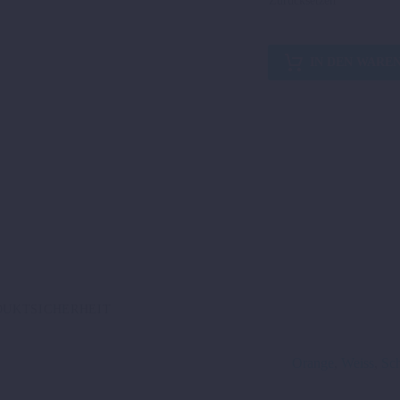
Zurücksetzen
HANDSCHUTZSET
IN DEN WARE
GROSS
Menge
DUKTSICHERHEIT
Orange
,
Weiss
,
Sc