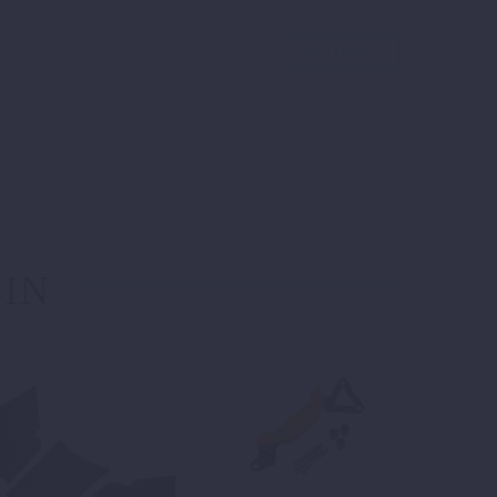
WEITER
 IN