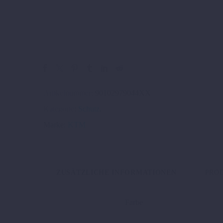
Artikelnummer:
90102979044XX
Kategorie:
Schutz
.
Marke:
KTM
ZUSÄTZLICHE INFORMATIONEN
PRO
Farbe