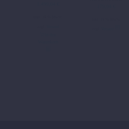
1.499,04
€
179,04
€
inkl. 19 % MwSt.
inkl. 19 % MwSt.
zzgl.
Versand
zzgl.
Versand
In den
Warenkorb