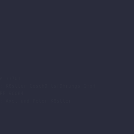
A 33701

: Köstler Geschäftsführungs GmbH

RB 96084

: Axel und Peter Köstler  
