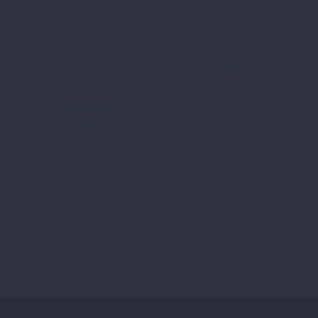
183,26
€
Ursprünglicher
Aktueller
inkl. 19 % MwSt.
Preis
Preis
inkl. 19 % MwSt.
zzgl.
Versand
war:
ist:
366,52 €
183,26 €.
In den
zzgl.
Versand
Warenkorb
In den
Warenkorb