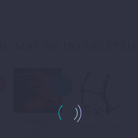
en direkt dem Motorsport entsprungenen FUSSRASTEN „RALLY“ kein Pro
 Stehen
U MAY BE INTERESTED
ZE
ANGEBOT!
ZEIT
TANKSPOILER
HAUPTSTÄNDER
LINKS
299,00
€
ORANGE