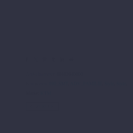
Artikelnummer:
60103940000
Kategorien:
890_SMT
,
ADV_FAMILIE
,
Style
,
Style
.
Marke:
KTM
ZURÜCK