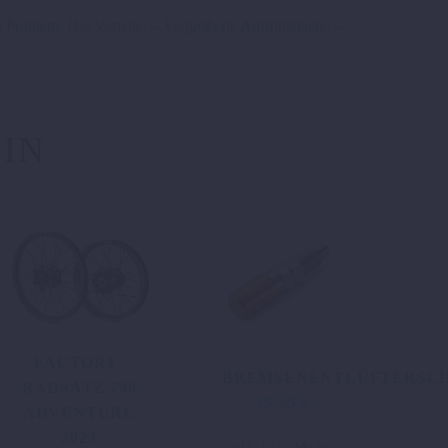
blem. Die Vorteile: – Vergrößerte Auftrittsfläche –
 IN
FACTORY-
BREMSENENTLÜFTERSC
RADSATZ 790
39,98
€
ADVENTURE
2023
inkl. 19 % MwSt.