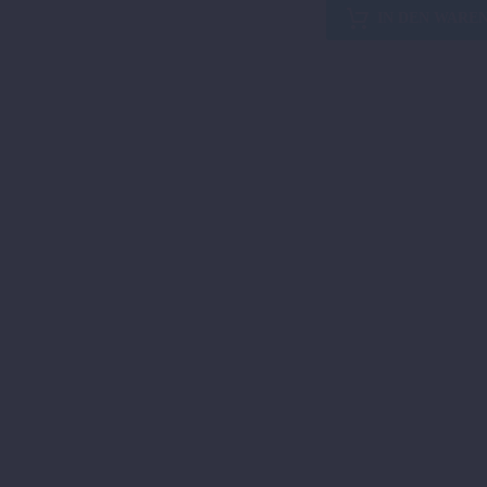
FACTORY
IN DEN WARE
RACING-
FUSSRASTENSET
Menge