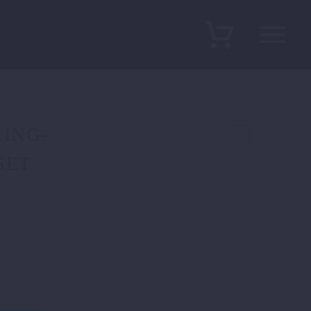
ING-
SET