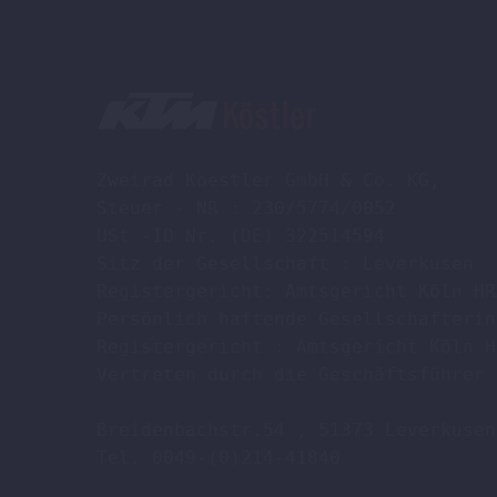
Zweirad Koestler GmbH & Co. KG,

Steuer - NR : 230/5774/0052

USt -ID Nr. (DE) 322514594

Sitz der Gesellschaft : Leverkusen

Registergericht: Amtsgericht Köln HR
Persönlich haftende Gesellschafterin
Registergericht : Amtsgericht Köln H
Vertreten durch die Geschäftsführer 
Breidenbachstr.54 , 51373 Leverkusen

Tel. 0049-(0)214-41840
