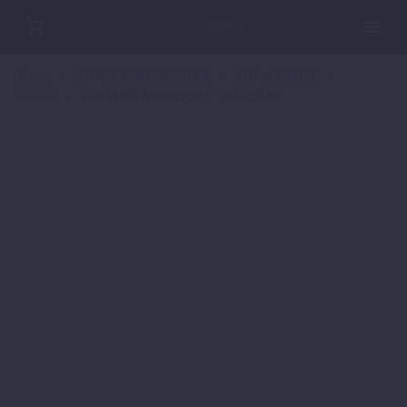
Home
POWER PARTS STREET
ADV_FAMILIE
Gepäck
TOURING-KOFFERSET „RACE ON“