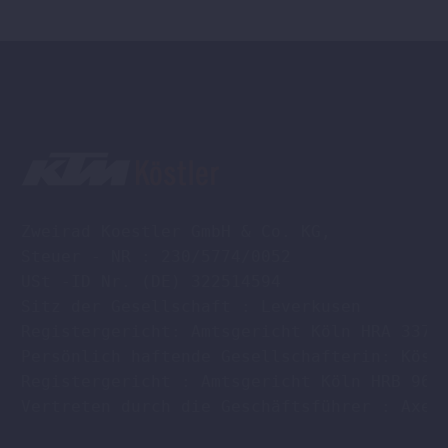
Zweirad Koestler GmbH & Co. KG,

Steuer - NR : 230/5774/0052

USt -ID Nr. (DE) 322514594

Sitz der Gesellschaft : Leverkusen

Registergericht: Amtsgericht Köln HRA 33701
Persönlich haftende Gesellschafterin: Köstl
Registergericht : Amtsgericht Köln HRB 9608
Vertreten durch die Geschäftsführer : Axel 