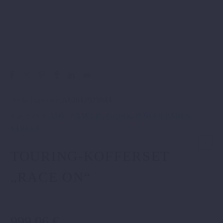
Artikelnummer:
A62612925044
Kategorien:
ADV_FAMILIE
,
Gepäck
,
POWER PARTS
STREET
.
TOURING-KOFFERSET
„RACE ON“
999,06
€