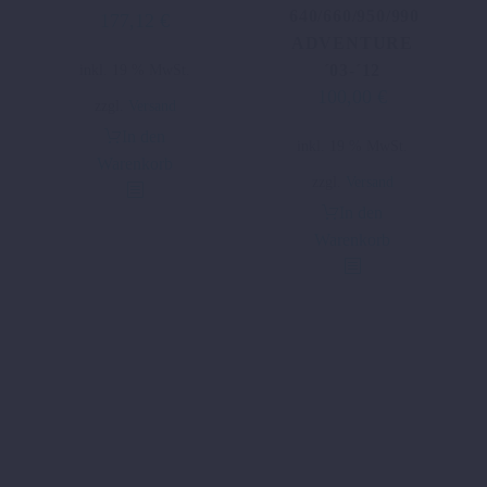
640/660/950/990
177,12
€
Ursprünglicher
Aktueller
ADVENTURE
Preis
Preis
´03-´12
inkl. 19 % MwSt.
war:
ist:
100,00
€
Ursprünglicher
Aktueller
236,16 €
177,12 €.
zzgl.
Versand
Preis
Preis
In den
inkl. 19 % MwSt.
war:
ist:
Warenkorb
183,26 €
100,00 €.
zzgl.
Versand
In den
Warenkorb