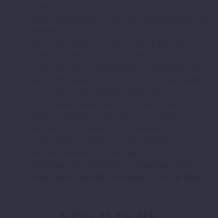
Koffer
Keine Einschränkung für den Sozius, genügend Raum für
die Beine
Diese Koffer können vom „KTM RACE ON“ (Keyless)
System des Fahrzeugs gesteuert werden
Es kann im Menü im Kombiinstrument eingestellt werden
nach welcher Dauer die Koffer verriegelt werden sollen,
bzw. ob diese nicht verriegelt werden sollen
Es ist weiterhin möglich die Koffer mittels eines
Schlüssels manuell zu öffnen oder zu verriegeln
Materialmix aus Kunststoff und Aluminium
Abmessungen pro Koffer: 377 mm x 388 mm x 505 mm
Maximale Zuladung: 10 kg je Seite
Gepäcknetze oder Innentaschen sind optional erhältlich
PASST AUF: 1390 ADVENTURE S/ EVO/ R 2026
YOU MAY BE