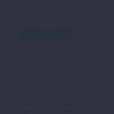
inkl. 19 % MwSt.
zzgl.
Versand
Lieferzeit:
voraussichtlich lieferbar 8.5.2026
TOURING-
IN DEN WARENKORB
KOFFERSET
"RACE
ON"
ZURÜCK
WEITER
Menge
Perfekt auf die KTM ADVENTURE-Familie abgestimmt
Sekundenschnelle Demontage/Montage
Wurde gemeinsam mit dem Fahrzeug entwickelt
Ausreichend Stauraum für die große Urlaubstour
Der ergonomische Handgriff verschwindet komplett im