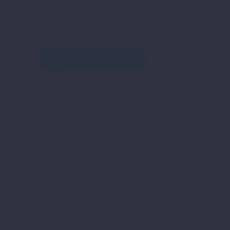
inkl. 19 % MwSt.
zzgl.
Versand
Siehe liste
WINDSCHILD
IN DEN WARENKORB
´´R
´´
Menge
ZURÜCK
WEITER
Standardwindschild der Adventure R – Höhe: 192 mm –
Getönte Ausführung
F9903RD
1090 ADVENTURE R 2018
2018
EU
F9903QC
1090 Adventure 2017
2017
EU