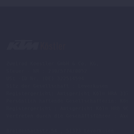
Zweirad Koestler GmbH & Co. KG,

Steuer - NR : 230/5774/0052

USt -ID Nr. (DE) 322514594

Sitz der Gesellschaft : Leverkusen

Registergericht: Amtsgericht Köln HRA 33701
Persönlich haftende Gesellschafterin: Köstl
Registergericht : Amtsgericht Köln HRB 9608
Vertreten durch die Geschäftsführer : Axel 
Breidenbachstr.54 , 51373 Leverkusen
