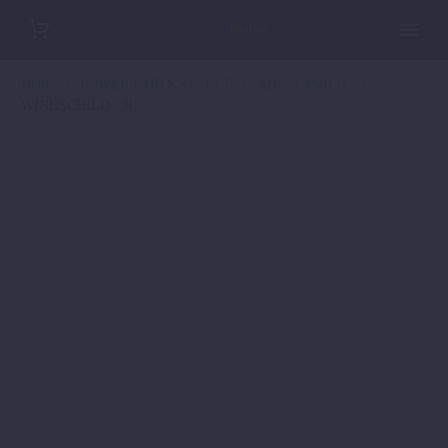
Home
POWER PARTS STREET
ADV_FAMILIE
WINDSCHILD ´´R´´