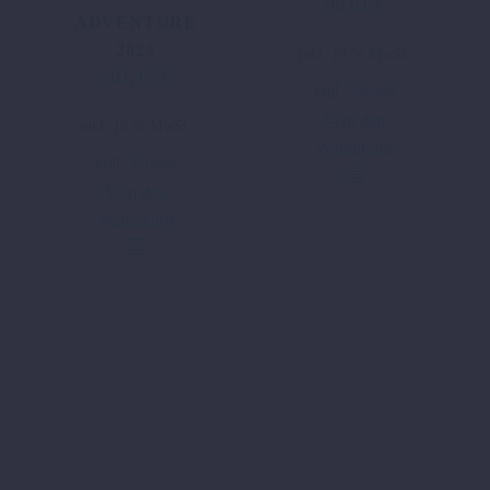
99,01
€
ADVENTURE
2023
inkl. 19 % MwSt.
101,15
€
zzgl.
Versand
In den
inkl. 19 % MwSt.
Warenkorb
zzgl.
Versand
In den
Warenkorb