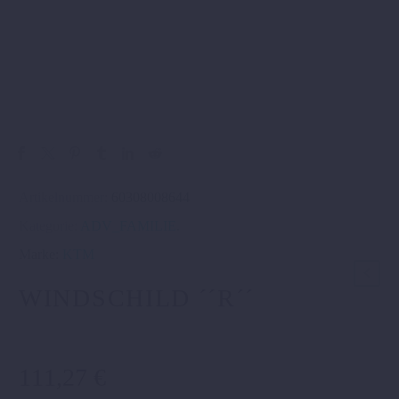
Artikelnummer:
60308008644
Kategorie:
ADV_FAMILIE
.
Marke:
KTM
WINDSCHILD ´´R´´
111,27
€