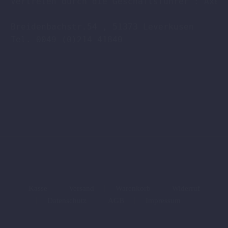
Vertreten durch die Geschäftsführer : Axel 
Breidenbachstr.54 , 51373 Leverkusen

Tel. 0049-(0)214-41840

Kasse
Versand
Warenkorb
Widerruf
Datenschutz
AGB
Impressum