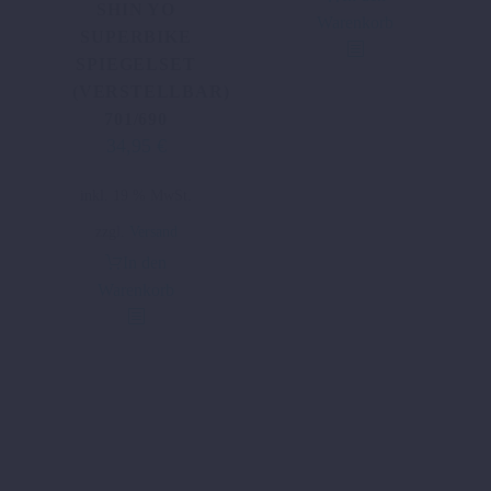
SHIN YO
Warenkorb
SUPERBIKE
SPIEGELSET
(VERSTELLBAR)
701/690
34,95
€
inkl. 19 % MwSt.
zzgl.
Versand
In den
Warenkorb