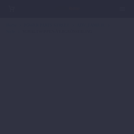
Home
POWER PARTS STREET
ADV_FAMILIE
Style
SCHALTWIPPEN-VERGRÖSSERUNG