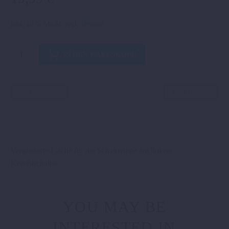
inkl. 19 % MwSt.
zzgl.
Versand
SCHALTWIPPEN-
IN DEN WARENKORB
VERGRÖSSERUNG
Menge
ZURÜCK
WEITER
Vergrößerte Fläche für die Schaltwippe am linken
Kombischalter
YOU MAY BE
INTERESTED IN