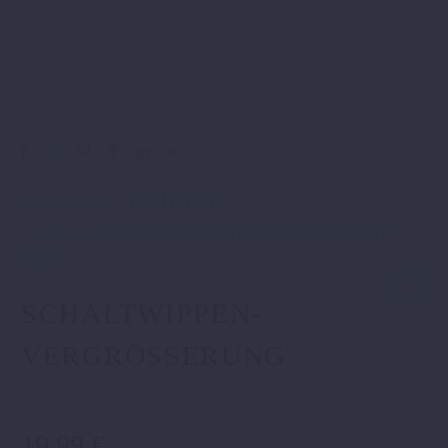
Artikelnummer:
A62611910010
Kategorien:
ADV_FAMILIE
,
POWER PARTS STREET
,
Style
.
SCHALTWIPPEN-
VERGRÖSSERUNG
19,99
€