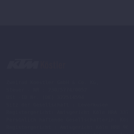
Zweirad Koestler GmbH & Co. KG,

Steuer - NR : 230/5774/0052

USt -ID Nr. (DE) 322514594

Sitz der Gesellschaft : Leverkusen

Registergericht: Amtsgericht Köln HRA 33701
Persönlich haftende Gesellschafterin: Köstl
Registergericht : Amtsgericht Köln HRB 9608