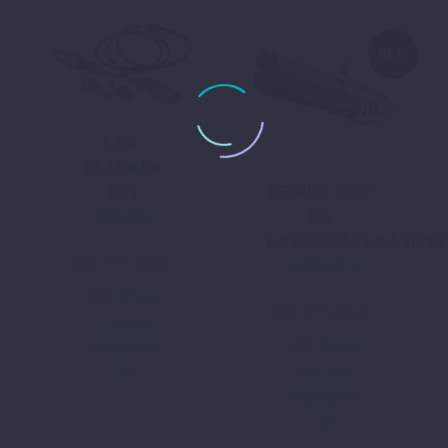
NEW
LED-
BLINKER
REMUS-SLIP-
KIT
100,08
€
ON-
ENDSCHALLDÄMPF
inkl. 19 % MwSt.
1.099,02
€
zzgl.
Versand
inkl. 19 % MwSt.
In den
zzgl.
Versand
Warenkorb
In den
Warenkorb