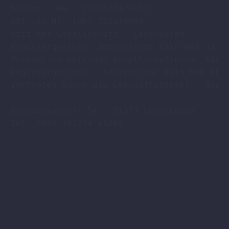
Steuer - NR : 230/5774/0052

USt -ID Nr. (DE) 322514594

Sitz der Gesellschaft : Leverkusen

Registergericht: Amtsgericht Köln HRA 33701
Persönlich haftende Gesellschafterin: Köstl
Registergericht : Amtsgericht Köln HRB 9608
Vertreten durch die Geschäftsführer : Axel 
Breidenbachstr.54 , 51373 Leverkusen

Tel. 0049-(0)214-41840
