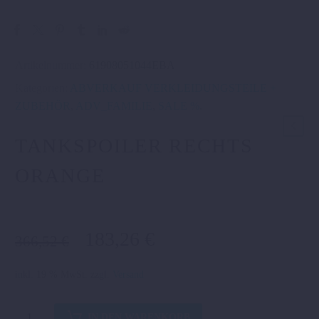
Artikelnummer:
61908051044EBA
Kategorien:
ABVERKAUF VERKLEIDUNGSTEILE +
ZUBEHÖR
,
ADV_FAMILIE
,
SALE %
.
TANKSPOILER RECHTS
ORANGE
Ursprünglicher
Aktueller
183,26
€
366,52
€
Preis
Preis
war:
ist:
inkl. 19 % MwSt.
zzgl.
Versand
366,52 €
183,26 €.
Tankspoiler
IN DEN WARENKORB