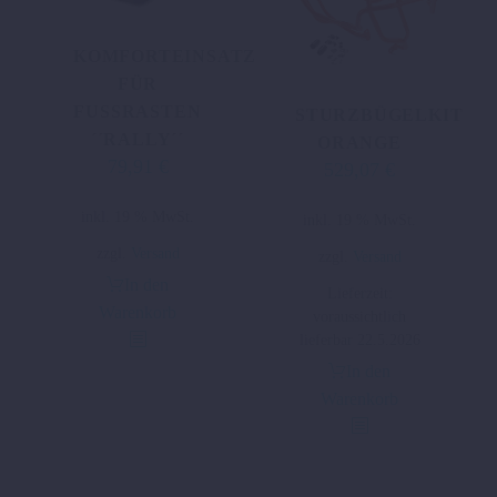
KOMFORTEINSATZ
FÜR
FUSSRASTEN
STURZBÜGELKIT
´´RALLY´´
ORANGE
79,91
€
529,07
€
inkl. 19 % MwSt.
inkl. 19 % MwSt.
zzgl.
Versand
zzgl.
Versand
In den
Lieferzeit:
Warenkorb
voraussichtlich
lieferbar 22.5.2026
In den
Warenkorb