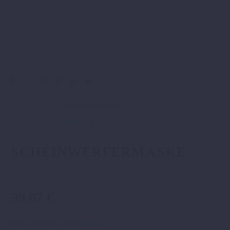
Artikelnummer:
76008001000EB
Kategorie:
640/ 690 LC4
.
SCHEINWERFERMASKE
39,87
€
inkl. 19 % MwSt.
zzgl.
Versand