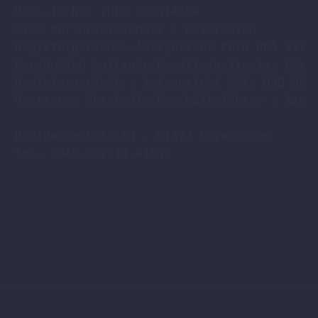
USt -ID Nr. (DE) 322514594

Sitz der Gesellschaft : Leverkusen

Registergericht: Amtsgericht Köln HRA 33701
Persönlich haftende Gesellschafterin: Köstl
Registergericht : Amtsgericht Köln HRB 9608
Vertreten durch die Geschäftsführer : Axel 
Breidenbachstr.54 , 51373 Leverkusen

Tel. 0049-(0)214-41840
