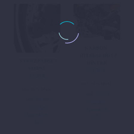
KARBON-
HITZESCHUTZ
STURZPADSET
HINTEN
VORNE
99,96
€
39,98
€
inkl. 19 % MwSt.
inkl. 19 % MwSt.
zzgl.
Versand
zzgl.
Versand
In den
In den
Warenkorb
Warenkorb