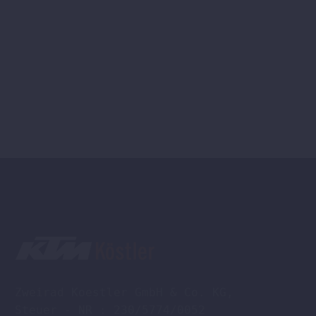
Zweirad Koestler GmbH & Co. KG,

Steuer - NR : 230/5774/0052
