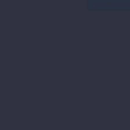
KARBON-
IN DEN WARE
GENERATORDECKELSCH
Menge