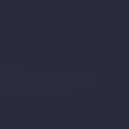
A 33701

: Köstler Geschäftsführungs GmbH

RB 96084

: Axel und Peter Köstler  
