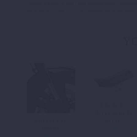
Feinstes Karbon für edle Optik und maximale Gewichtsredu
zwischen 30 % und 55 %. Die Montage der Verkleidung k
YO
KARBON-
HITZESCHUTZ
MITTE
KOTFLÜGEL
99,96
€
VORNE
104,42
€