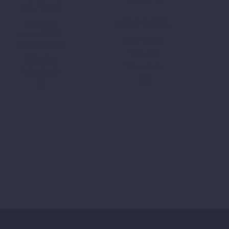
zzgl.
Versand
inkl. 19 % MwSt.
Lieferzeit:
voraussichtlich
zzgl.
Versand
lieferbar 8.7.25
In den
In den
Warenkorb
Warenkorb