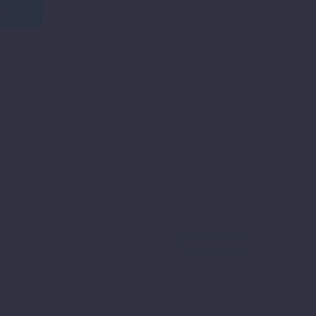
NKORB
UTZ
WEITER