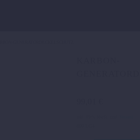
RBON-GENERATORDECKELSCHUTZ
KARBON-
GENERATORD
99,01
€
inkl. 19 % MwSt.
zzgl.
Versand
690 LC4