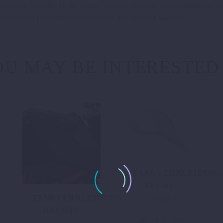
ktion. Auffällig ist die exakte Verarbeitung. Die durchschnittliche Ge
ann Dank perfekter Passform leicht durchgeführt werden.
U MAY BE INTERESTED
TANKVERKLEIDUNG
RECHTS
130,01
€
TANKVERKLEIDUNG
RECHTS
inkl. 19 % MwSt.
130,01
€