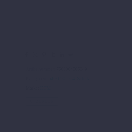
Artikelnummer:
7503004505049
Kategorien:
640/ 690 LC4
,
Schutz
.
Marke:
KTM
ZURÜCK