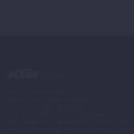
Zweirad Koestler GmbH & Co. KG,

Steuer - NR : 230/5774/0052

USt -ID Nr. (DE) 322514594

Sitz der Gesellschaft : Leverkusen

Registergericht: Amtsgericht Köln HRA 33701
Persönlich haftende Gesellschafterin: Köstl