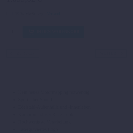
inkl. 19 % MwSt.
zzgl.
Versand
REMUS-
IN DEN WARENKORB
SLIP-
ON-
ENDSCHALLDÄMPFER
ZURÜCK
WEITER
Menge
Kein neues Motormapping notwendig
Sportlicher Sound
Edelstahl-Außenhülle und -Innenleben
Kompromissloser Race-Look
Hochwertigste Verarbeitung
Lasergraviertes Logo