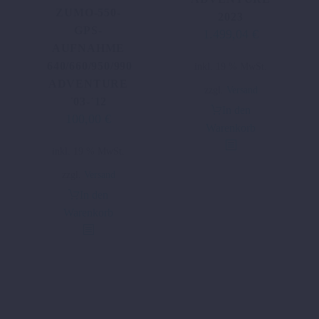
ZUMO-550-
2023
GPS-
1.499,04
€
AUFNAHME
640/660/950/990
inkl. 19 % MwSt.
ADVENTURE
zzgl.
Versand
´03-´12
In den
100,00
€
Ursprünglicher
Aktueller
Warenkorb
Preis
Preis
inkl. 19 % MwSt.
war:
ist:
183,26 €
100,00 €.
zzgl.
Versand
In den
Warenkorb