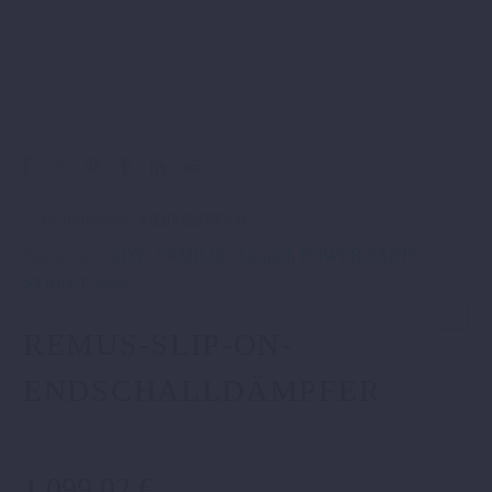
Artikelnummer:
A62605979500
Kategorien:
ADV_FAMILIE
,
Auspuff
,
POWER PARTS
STREET
,
Style
.
REMUS-SLIP-ON-
ENDSCHALLDÄMPFER
1.099,02
€