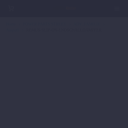
Home
POWER PARTS STREET
ADV_FAMILIE
Auspuff
REMUS-SLIP-ON-ENDSCHALLDÄMPFER