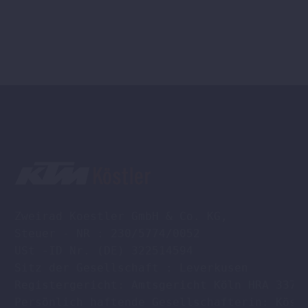
Zweirad Koestler GmbH & Co. KG,

Steuer - NR : 230/5774/0052

USt -ID Nr. (DE) 322514594

Sitz der Gesellschaft : Leverkusen

Registergericht: Amtsgericht Köln HRA 33701
Persönlich haftende Gesellschafterin: Köstl