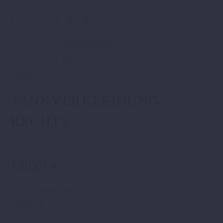
Artikelnummer:
7600805100028
Kategorie:
640/ 690 LC4
.
Marke:
KTM
TANKVERKLEIDUNG
RECHTS
130,01
€
inkl. 19 % MwSt.
zzgl.
Versand
DUKE / R 12-17