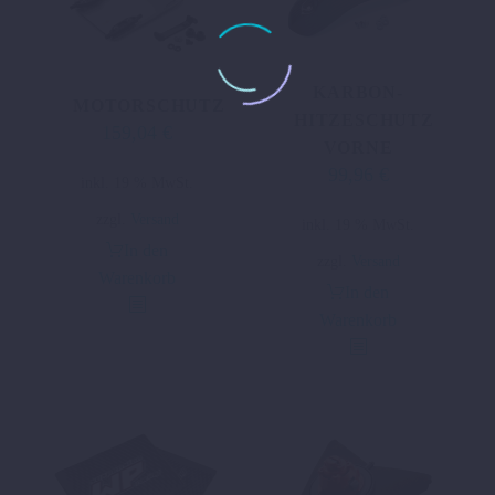
KARBON-
MOTORSCHUTZ
HITZESCHUTZ
159,04
€
VORNE
99,96
€
inkl. 19 % MwSt.
zzgl.
Versand
inkl. 19 % MwSt.
In den
zzgl.
Versand
Warenkorb
In den
Warenkorb