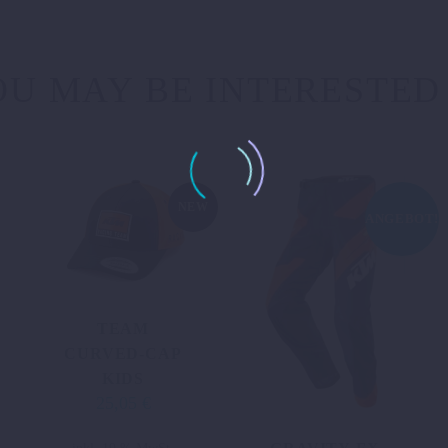
U MAY BE INTERESTED
NEW
ANGEBOT!
TEAM
CURVED-CAP
KIDS
25,05
€