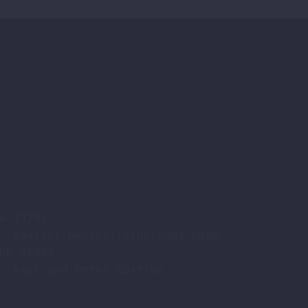
A 33701

: Köstler Geschäftsführungs GmbH

RB 96084

: Axel und Peter Köstler  
