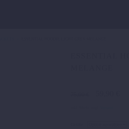
ACKETS
ESSENTIAL HOODIE LIGHT GREY MELANGE
ESSENTIAL H
MELANGE
Ursprüngl
Ak
59,90
€
75,00
€
Preis
Pr
war:
ist
inkl. MwSt.
zzgl.
Versand
75,00 €
59
Größe