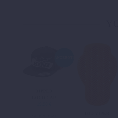
YO
ANGEBOT!
RIPPED
LOGO CAP
19,90
€
Ursprünglicher
Aktueller
Preis
Preis
D3O VIPER
inkl. 19 % MwSt.
war:
ist: