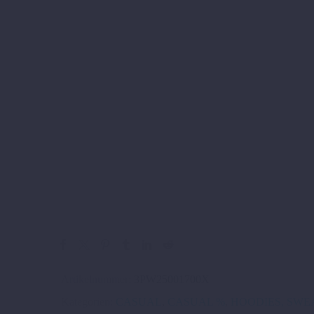
Artikelnummer:
3PW25001700X
Kategorien:
CASUAL
,
CASUAL %
,
HOODIES, SWE