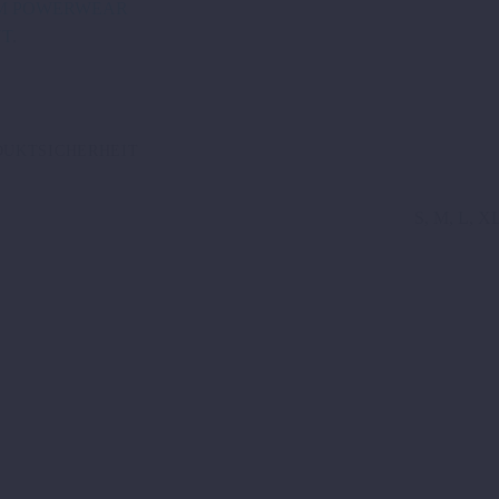
M POWERWEAR
NT
.
DUKTSICHERHEIT
S, M, L, X