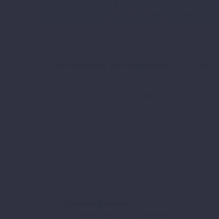
HOODIES/ SWEATER %
,
KTM POWERWEAR
,
KT
REDUZIERT
,
MEN %
,
SALE %
,
STYLE EQUIPME
ZUSÄTZLICHE INFORMATIONEN
PRO
Größe
ZURÜCK
Gebürstete Innenseite
50 % Baumwolle / 50 % Polyester