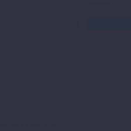
Zurücksetzen
ESSENTIAL
IN DEN WARE
HOODIE
LIGHT
GREY
MELANGE
Menge
ATS UND SWEATJACKETS
,