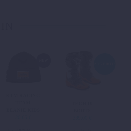
 IN
NEW
ANGEBOT!
KTM RACING
TEAM
TECH 10
BEANIE KIDS
BOOTS
20,05
€
389,00
€
Ursprünglicher
Aktueller
Preis
Preis
Dieses
inkl. 19 % MwSt.
inkl. MwSt.