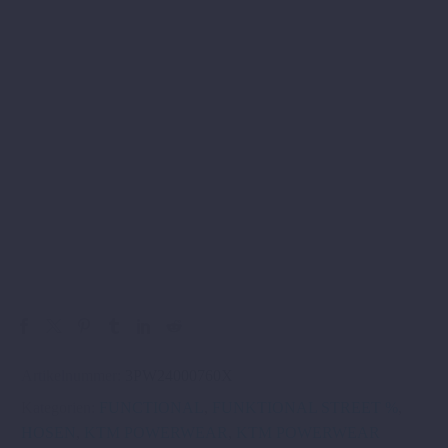
Artikelnummer:
3PW24000760X
Kategorien:
FUNCTIONAL
,
FUNKTIONAL STREET %
,
HOSEN
,
KTM POWERWEAR
,
KTM POWERWEAR