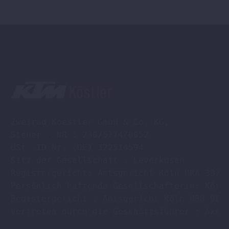
werden
Zweirad Koestler GmbH & Co. KG,

Steuer - NR : 230/5774/0052

USt -ID Nr. (DE) 322514594

Sitz der Gesellschaft : Leverkusen

Registergericht: Amtsgericht Köln HRA 33701
Persönlich haftende Gesellschafterin: Köstl
Registergericht : Amtsgericht Köln HRB 9608
Vertreten durch die Geschäftsführer : Axel 