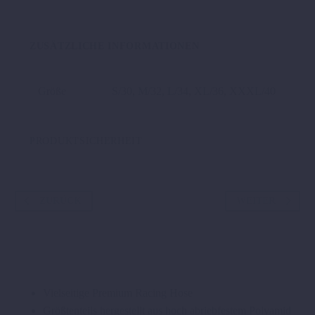
Menge
ZUSÄTZLICHE INFORMATIONEN
Größe
S/30, M/32, L/34, XL/36, XXXL/40
PRODUKTSICHERHEIT
ZURÜCK
WEITER
Vielseitige Premium Racing Hose
Größtenteils hergestellt aus hoch abriebfestem Polyamid