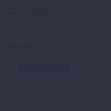
Ursprünglicher
Aktueller
59,90
€
75,00
€
Preis
Preis
war:
ist:
inkl. MwSt.
zzgl.
Versand
75,00 €
59,90 €.
Größe
Zurücksetzen
ESSENTIAL
IN DEN WARENKORB
HOODIE
DARK
GREY
Menge
ZUSÄTZLICHE INFORMATIONEN