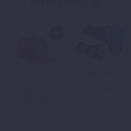
INTERESTED IN
NEW
ANGEBOT!
NEW
ALPINESTARS
SP-2 V3
HANDSCHUHE
RB KTM
99,00
€
Ursprünglicher
Aktueller
GRID CAMO
Preis
Preis
FLAT CAP
Dieses
inkl. MwSt.
war:
ist:
25,05
€
Produkt
160,00 €
99,00 €.
zzgl.
Versand
weist
inkl. 19 % MwSt.
Ausführung
mehrere