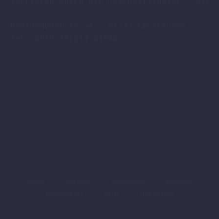
Vertreten durch die Geschäftsführer : Axel 
Breidenbachstr.54 , 51373 Leverkusen

Tel. 0049-(0)214-41840

Kasse
Versand
Warenkorb
Widerruf
Datenschutz
AGB
Impressum