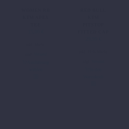
WOMEN RB
RED BULL
KTM APEX
KTM
TEE
PITSTOP
15,00
€
Ursprünglicher
Aktueller
FITTED CAP
29,99
€
Preis
Preis
Dieses
inkl. MwSt.
war:
ist:
Produkt
inkl. 19 % MwSt.
34,09 €
15,00 €.
zzgl.
Versand
weist
zzgl.
Versand
Ausführung
mehrere
wählen
In den
Varianten
Warenkorb
auf.
Die
Optionen
können
auf
der
Produktseite