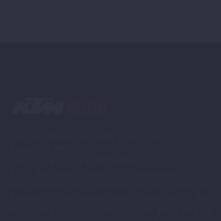
gewählt
werden
Zweirad Koestler GmbH & Co. KG,

Steuer - NR : 230/5774/0052

USt -ID Nr. (DE) 322514594

Sitz der Gesellschaft : Leverkusen

Registergericht: Amtsgericht Köln HRA 33701
Persönlich haftende Gesellschafterin: Köstl
Registergericht : Amtsgericht Köln HRB 9608