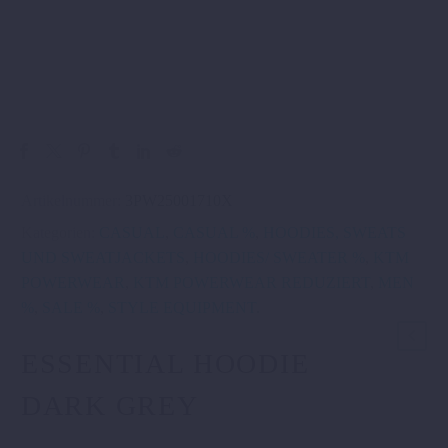
Artikelnummer:
3PW25001710X
Kategorien:
CASUAL
,
CASUAL %
,
HOODIES, SWEATS
UND SWEATJACKETS
,
HOODIES/ SWEATER %
,
KTM
POWERWEAR
,
KTM POWERWEAR REDUZIERT
,
MEN
%
,
SALE %
,
STYLE EQUIPMENT
.
ESSENTIAL HOODIE
DARK GREY