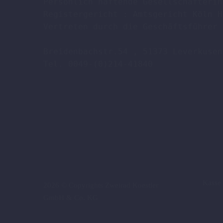
Persönlich haftende Gesellschafterin
Registergericht : Amtsgericht Köln H
Vertreten durch die Geschäftsführer 
Breidenbachstr.54 , 51373 Leverkusen

Tel. 0049-(0)214-41840

Kasse
2026 © Copyrights Zweirad Koestler
GmbH & Co. KG