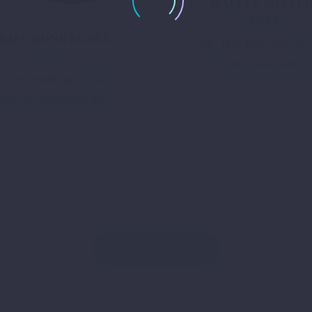
WAFFLE MITTE
14,58
€
RIFF-DONUTS-SET
inkl. 19 % MwSt.
zzgl.
Vers
9,70
€
In den Warenkorb
kl. 19 % MwSt.
zzgl.
Versand
In den Warenkorb
MEHR LADEN