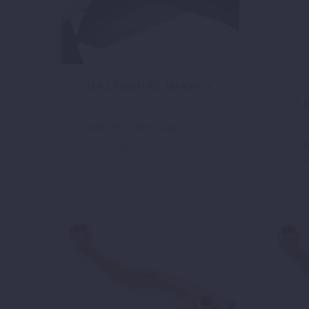
HALTEGURT HINTEN
19,90
€
Ursprünglicher
Aktueller
L
Preis
Preis
inkl. 19 % MwSt.
zzgl.
Versand
war:
ist:
in
In den Warenkorb
25,94 €
19,90 €.