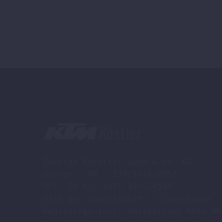
Zweirad Koestler GmbH & Co. KG,

Steuer - NR : 230/5774/0052

USt -ID Nr. (DE) 322514594

Sitz der Gesellschaft : Leverkusen

Registergericht: Amtsgericht Köln HR