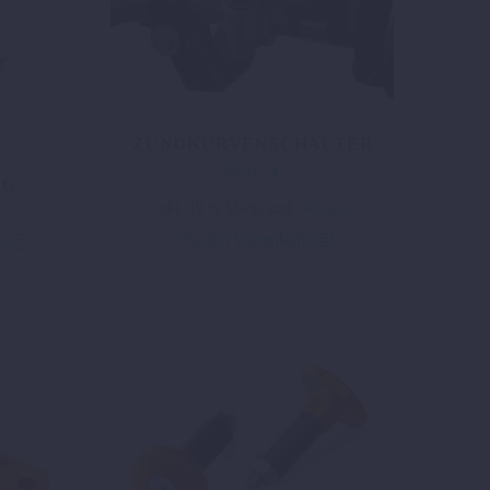
ZÜNDKURVENSCHALTER
96,57
€
NG
inkl. 19 % MwSt.
zzgl.
Versand
In den Warenkorb
d