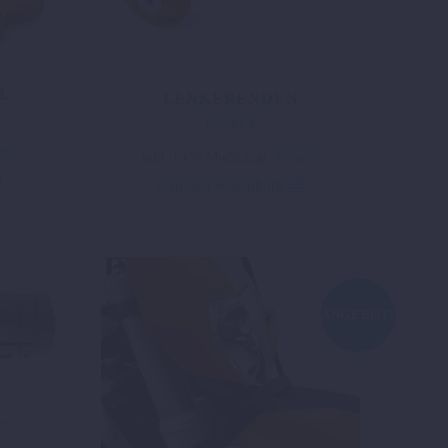
L
LENKERENDEN
15,95
€
and
inkl. 19 % MwSt.
zzgl.
Versand
In den Warenkorb
ANGEBOT!
F