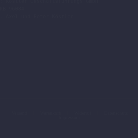
: Köstler Geschäftsführungs GmbH

RB 96084

: Axel und Peter Köstler  

Versand
Warenkorb
Widerruf
Datenschutz
Impressum