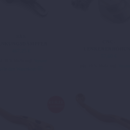
SXS
CNC-
ENKUNGSDÄMPFER
LENKERERHÖHU
467,25
€
57,60
€
kl. 19 % MwSt.
zzgl.
Versand
inkl. 19 % MwSt.
zzgl.
Versan
In den Warenkorb
KURZE
LIEFERZEIT