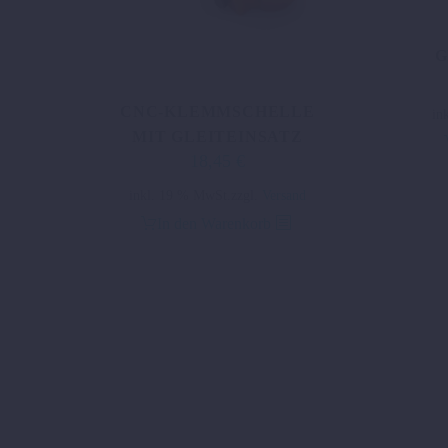
G
CNC-KLEMMSCHELLE
in
MIT GLEITEINSATZ
18,45
€
inkl. 19 % MwSt.
zzgl.
Versand
In den Warenkorb