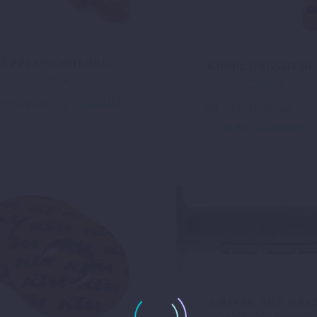
KUPPLUNGSHEBEL
KUPPLUNGSHEBE
18,92
€
25,29
€
. 19 % MwSt.
zzgl.
Versand
inkl. 19 % MwSt.
zzgl.
Vers
In den Warenkorb
GRIFFE-SET HAL