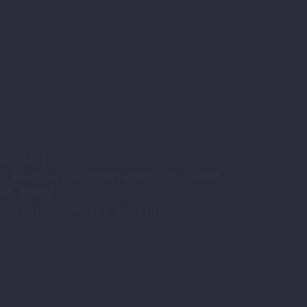
A 33701

: Köstler Geschäftsführungs GmbH

RB 96084

: Axel und Peter Köstler  
