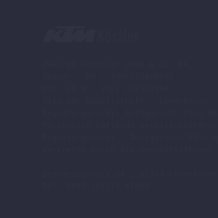
Zweirad Koestler GmbH & Co. KG,

Steuer - NR : 230/5774/0052

USt -ID Nr. (DE) 322514594

Sitz der Gesellschaft : Leverkusen

Registergericht: Amtsgericht Köln HR
Persönlich haftende Gesellschafterin
Registergericht : Amtsgericht Köln H
Vertreten durch die Geschäftsführer 
Breidenbachstr.54 , 51373 Leverkusen

Tel. 0049-(0)214-41840
