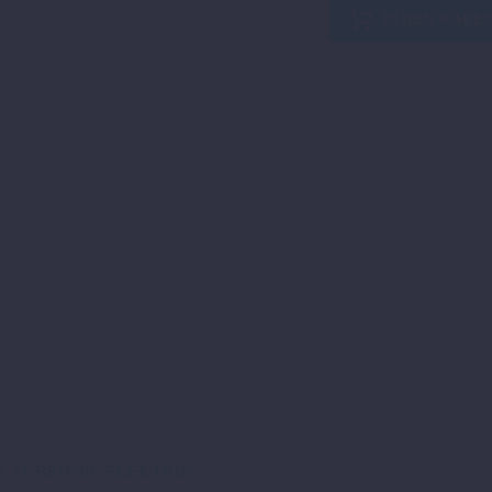
HALTEGURT
IN DEN WARE
VORNE
Menge
+ ZUBEHÖR
,
ELEKTRIK
,