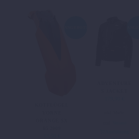
ANGEBOT!
ANGE
ADVENTURE
S JACKET
179,90
€
Ursprünglicher
Aktuell
KOTFLÜGEL
Preis
Preis
Dieses
inkl. MwSt.
VORNE
war:
ist:
Produkt
ORANGE SX
477,01 €
179,90 
zzgl.
Versand
weist
65 2009
Ausführung
mehrere
13,50
€
Ursprünglicher
Aktueller