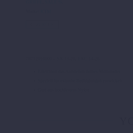
GRIFFE
,
SALE %
.
Marke:
KTM
ZURÜCK
78712916000 – SX 13-26, EXC 14-26
Erleichtert das Aufstellen deines Motorrades
Speziell für extreme Bedingungen entwickelt
Gurt aus hochfestem Nylon
YO