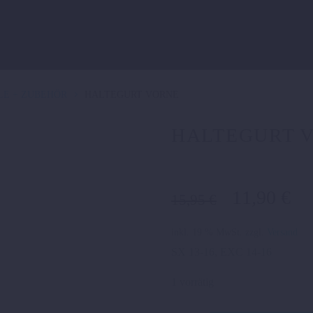
LE + ZUBEHÖR
HALTEGURT VORNE
HALTEGURT 
Ursprüngl
Ak
11,90
€
15,95
€
Preis
Pr
war:
ist
inkl. 19 % MwSt.
zzgl.
Versand
15,95 €
11
SX 13-16, EXC 14-16
1 vorrätig