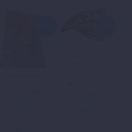
ANGEBOT!
ANGEBOT!
SEITELTEIL
RECHTS EXC
´08-´11
19,00
€
Ursprünglicher
Aktueller
SPOILER RE.
Preis
Preis
SX 50
inkl. 19 % MwSt.
war:
ist:
JUN/SEN 2001
38,00 €
19,00 €.
zzgl.
Versand
10,00
€
Ursprünglicher
Aktueller
In den
Preis
Preis
Warenkorb
inkl. 19 % MwSt.
war:
ist:
19,45 €
10,00 €.
zzgl.
Versand
In den