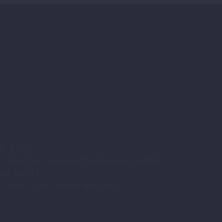
A 33701

: Köstler Geschäftsführungs GmbH

RB 96084

: Axel und Peter Köstler  
