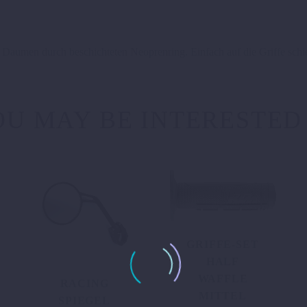
Daumen durch beschichteten Neoprenring. Einfach auf die Griffe schi
U MAY BE INTERESTED
GRIFFE-SET
HALF
WAFFLE
RACING
MITTEL
SPIEGEL