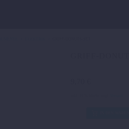
TRUMENTE
ELEKTRIK
GRIFF-DONUTS-SET
GRIFF-DONUT
9,70
€
inkl. 19 % MwSt.
zzgl.
Versand
GRIFF-
IN DEN WARE
DONUTS-
SET