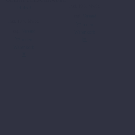
ÖLEINFÜLLSCHRAUBE
inkl. 19 % MwSt.
19,46
€
zzgl.
Versand
inkl. 19 % MwSt.
In den
zzgl.
Versand
Warenkorb
In den
Warenkorb