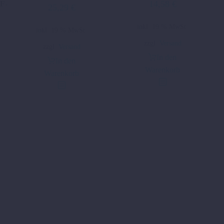
14,58
€
F-
25,29
€
inkl. 19 % MwSt.
inkl. 19 % MwSt.
zzgl.
Versand
zzgl.
Versand
In den
In den
Warenkorb
Warenkorb