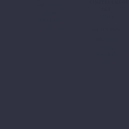
EINSTELLKNOP
zzgl.
Versand
SET
In den
39,98
€
Warenkorb
inkl. 19 % MwSt.
zzgl.
Versand
In den
Warenkorb