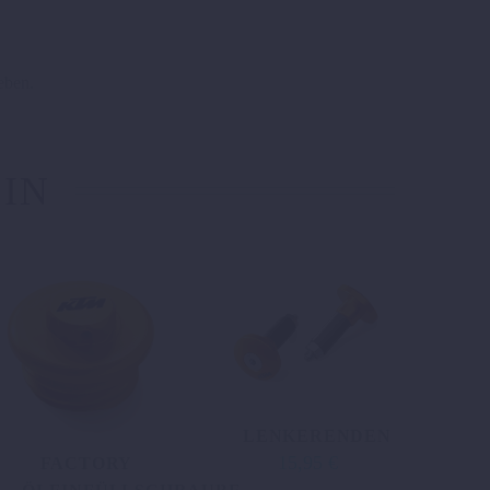
eben.
 IN
LENKERENDEN
15,95
€
FACTORY