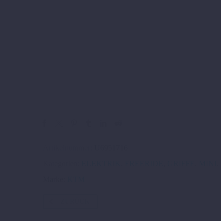
Artikelnummer:
U6951716
Kategorien:
ELEKTRIK
,
FREERIDE
,
GRIFFE
,
MINI
.
Marke:
KTM
ZURÜCK