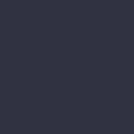
Artikelnummer:
69329955010
Kategorie:
Tools
.
Marke:
KTM
WERKSTATTADAPTER
29,99
€
inkl. 19 % MwSt.
zzgl.
Versand
690 SM/DUKE/ENDURO/SMC
950/990 ADVENTURE
990 SUPERDUKE
950/990 SM