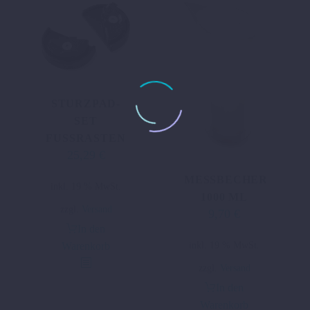
STURZPAD-
SET
FUSSRASTEN
25,29
€
MESSBECHER
inkl. 19 % MwSt.
1000 ML
zzgl.
Versand
9,70
€
In den
inkl. 19 % MwSt.
Warenkorb
zzgl.
Versand
In den
Warenkorb