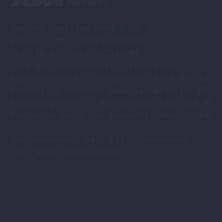
Zweirad Koestler GmbH & Co. KG,

Steuer - NR : 230/5774/0052

USt -ID Nr. (DE) 322514594

Sitz der Gesellschaft : Leverkusen

Registergericht: Amtsgericht Köln HRA 33701
Persönlich haftende Gesellschafterin: Köstl
Registergericht : Amtsgericht Köln HRB 9608
Vertreten durch die Geschäftsführer : Axel 
Breidenbachstr.54 , 51373 Leverkusen

Tel. 0049-(0)214-41840
