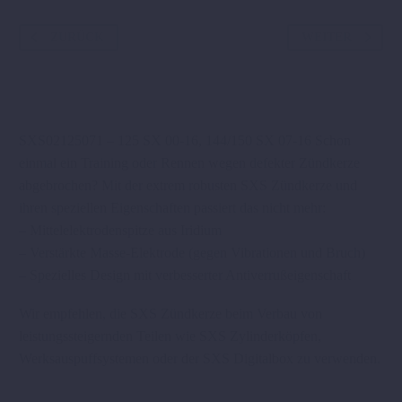
Menge
ZURÜCK
WEITER
SXS02125071 – 125 SX 00-16, 144/150 SX 07-16 Schon
einmal ein Training oder Rennen wegen defekter Zündkerze
abgebrochen? Mit der extrem robusten SXS Zündkerze und
ihren speziellen Eigenschaften passiert das nicht mehr:
– Mittelelektrodenspitze aus Iridium
– Verstärkte Masse-Elektrode (gegen Vibrationen und Bruch)
– Spezielles Design mit verbesserter Antiverrußeigenschaft
Wir empfehlen, die SXS Zündkerze beim Verbau von
leistungssteigernden Teilen wie SXS Zylinderköpfen,
Werksauspuffsystemen oder der SXS Digitalbox zu verwenden.