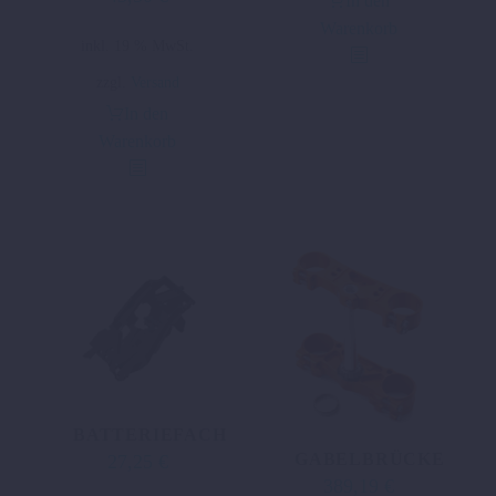
In den
Preis
Preis
Warenkorb
inkl. 19 % MwSt.
war:
ist:
87,47 €
43,50 €.
zzgl.
Versand
In den
Warenkorb
BATTERIEFACH
GABELBRÜCKE
27,25
€
389,19
€