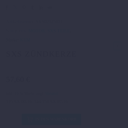
Artikelnummer:
SXS02125071
Kategorien:
MOTOR
,
SXS TEILE
.
Marke:
KTM
SXS ZÜNDKERZE
57,60
€
inkl. 19 % MwSt.
zzgl.
Versand
125 SX 00-16, 144/150 SX 07-16
SXS
IN DEN WARENKORB
ZÜNDKERZE