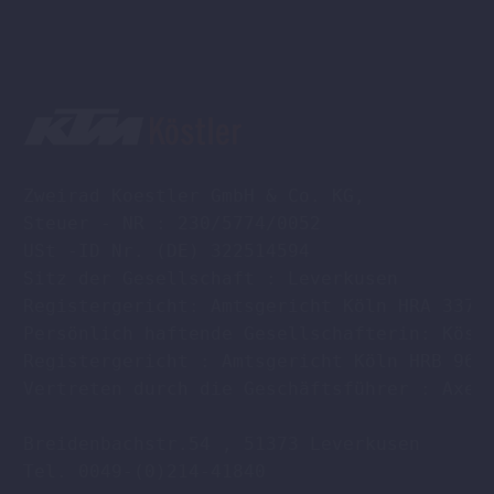
Zweirad Koestler GmbH & Co. KG,

Steuer - NR : 230/5774/0052

USt -ID Nr. (DE) 322514594

Sitz der Gesellschaft : Leverkusen

Registergericht: Amtsgericht Köln HRA 33701
Persönlich haftende Gesellschafterin: Köstl
Registergericht : Amtsgericht Köln HRB 9608
Vertreten durch die Geschäftsführer : Axel 
Breidenbachstr.54 , 51373 Leverkusen

Tel. 0049-(0)214-41840
