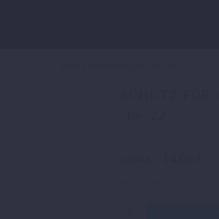
LE + ZUBEHÖR
SCHUTZ FÜR ANLENKUNG SX/F ´16-´22
SCHUTZ FÜR 
´16-´22
Ursprüngl
Ak
14,00
€
27,97
€
Preis
Pr
war:
ist
inkl. 19 % MwSt.
zzgl.
Versand
27,97 €
14
SCHUTZ
IN DEN WARE