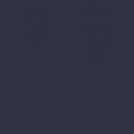
SX 50
Preis
Preis
inkl. 19 % MwSt.
JUN/SEN 2001
war:
ist:
10,00
€
Ursprünglicher
Aktueller
27,96 €
15,00 €.
zzgl.
Versand
Preis
Preis
In den
inkl. 19 % MwSt.
war:
ist:
Warenkorb
19,45 €
10,00 €.
zzgl.
Versand
In den
Warenkorb