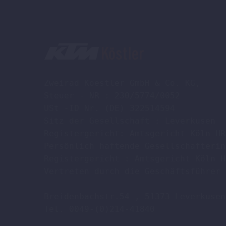
Zweirad Koestler GmbH & Co. KG,

Steuer - NR : 230/5774/0052

USt -ID Nr. (DE) 322514594

Sitz der Gesellschaft : Leverkusen

Registergericht: Amtsgericht Köln HR
Persönlich haftende Gesellschafterin
Registergericht : Amtsgericht Köln H
Vertreten durch die Geschäftsführer 
Breidenbachstr.54 , 51373 Leverkusen

Tel. 0049-(0)214-41840
