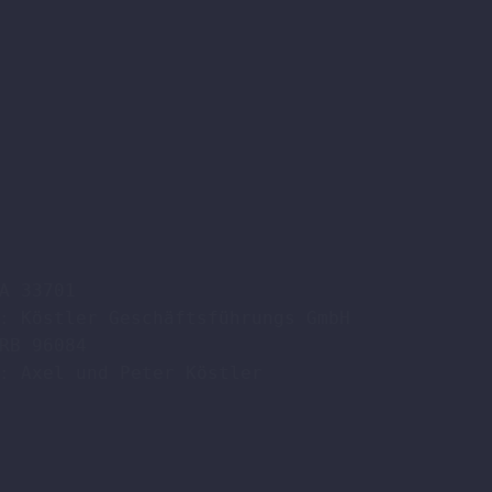
A 33701

: Köstler Geschäftsführungs GmbH

RB 96084

: Axel und Peter Köstler  
