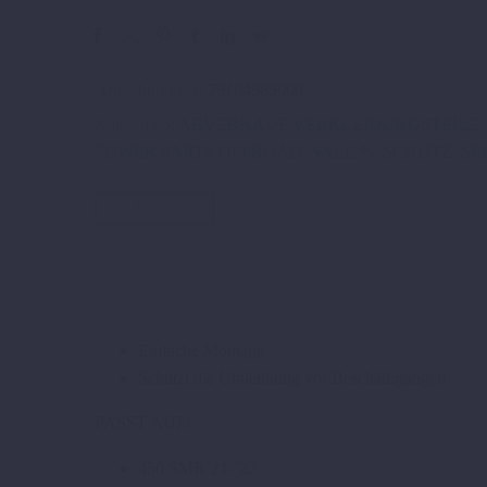
Artikelnummer:
79104983000
Kategorien:
ABVERKAUF VERKLEIDUNGSTEILE 
POWER PARTS OFFROAD
,
SALE %
,
SCHUTZ
,
SP
ZURÜCK
Einfache Montage
Schützt die Umlenkung vor Beschädigungen
PASST AUF:
450 SMR´21-´22