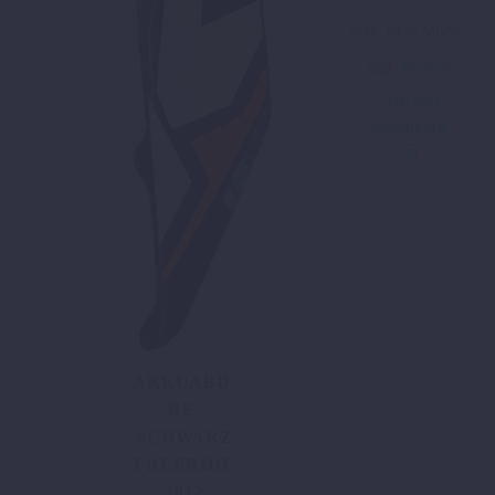
Preis
Preis
inkl. 19 % MwSt.
war:
ist:
25,35 €
12,50 €.
zzgl.
Versand
In den
Warenkorb
AKKUABD.
RE.
SCHWARZ
FREERIDE
2012