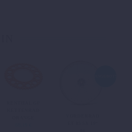
 IN
ANGEBOT!
RENTHAL GP
KETTENRAD
VORDERRAD
ORANGE
ET 85 SX 19“
68,19
€
06