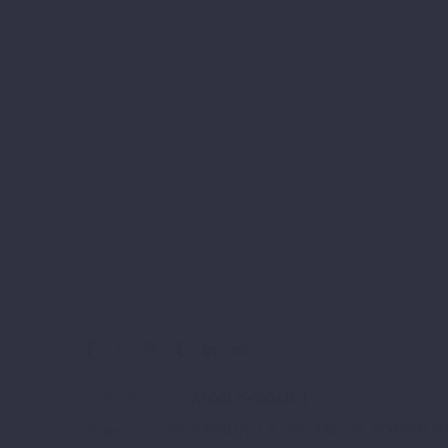
Artikelnummer:
A60612968044C1
Kategorien:
690 ENDURO-R
,
690 SMC-R
,
POWER P