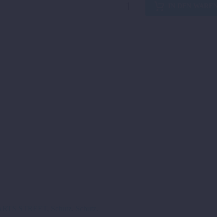
STURZBÜGELKIT
IN DEN WARE
690
SMC-
R/
ENDURO
2026
Menge
ARTS STREET
,
Schutz
,
Schutz
.