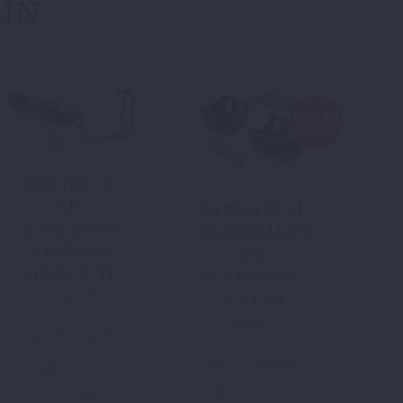
 IN
KURZE
LIEFERZEIT
AKRAPOVIČ
KIT
GABELFAUST
„EVOLUTION
CRASHPADSET
LINE“ 890
690
DUKE R ´20
DUKE/R/SMC-
2.536,01
€
R ´12-´24
39,98
€
inkl. 19 % MwSt.
inkl. 19 % MwSt.
zzgl.
Versand
zzgl.
Versand
In den