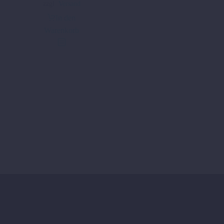
219,00 €
159,90 €.
zzgl.
Versand
In den
Warenkorb