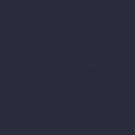
A 33701

: Köstler Geschäftsführungs GmbH

RB 96084

: Axel und Peter Köstler  
