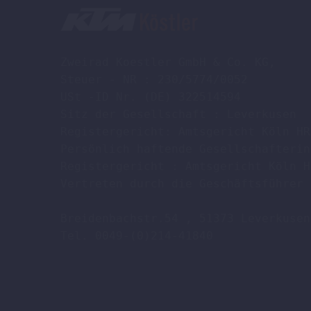
Zweirad Koestler GmbH & Co. KG,

Steuer - NR : 230/5774/0052

USt -ID Nr. (DE) 322514594

Sitz der Gesellschaft : Leverkusen

Registergericht: Amtsgericht Köln HR
Persönlich haftende Gesellschafterin
Registergericht : Amtsgericht Köln H
Vertreten durch die Geschäftsführer 
Breidenbachstr.54 , 51373 Leverkusen

Tel. 0049-(0)214-41840
