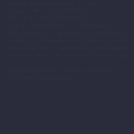
Zweirad Koestler GmbH & Co. KG,

Steuer - NR : 230/5774/0052

USt -ID Nr. (DE) 322514594

Sitz der Gesellschaft : Leverkusen

Registergericht: Amtsgericht Köln HRA 33701
Persönlich haftende Gesellschafterin: Köstl
Registergericht : Amtsgericht Köln HRB 9608
Vertreten durch die Geschäftsführer : Axel 
Breidenbachstr.54 , 51373 Leverkusen

Tel. 0049-(0)214-41840
