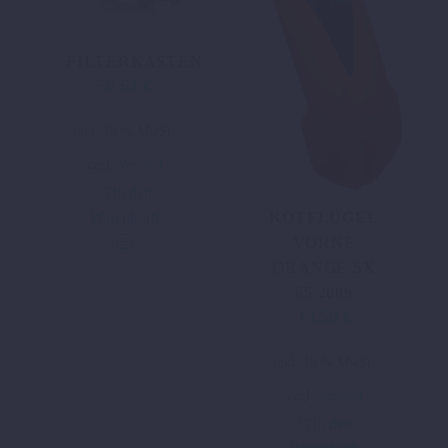
FILTERKASTEN
56,64
€
inkl. 19 % MwSt.
zzgl.
Versand
In den
Warenkorb
KOTFLÜGEL
VORNE
ORANGE SX
65 2009
13,50
€
Ursprünglicher
Aktueller
Preis
Preis
inkl. 19 % MwSt.
war:
ist:
27,07 €
13,50 €.
zzgl.
Versand
In den