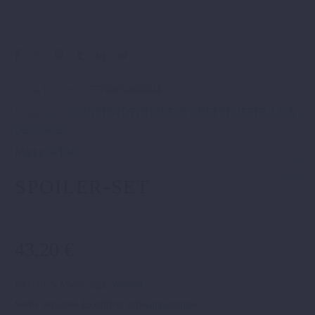
Artikelnummer:
7770805400004
Kategorien:
KUNSTSTOFFTEILE
,
KUNSTSTOFFTEILE &
DEKORE
.
Marke:
KTM
SPOILER-SET
43,20
€
inkl. 19 % MwSt.
zzgl.
Versand
Siehe separate Excelliste schwarz/orange