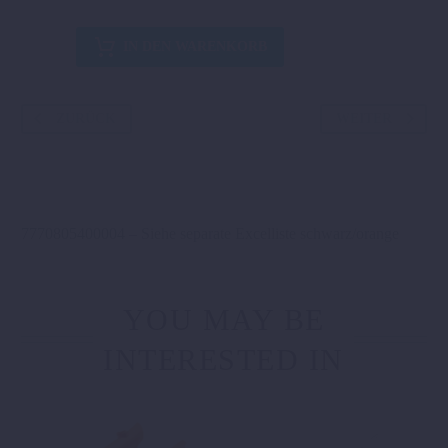
SPOILER-
IN DEN WARENKORB
SET
Menge
ZURÜCK
WEITER
7770805400004 – Siehe separate Excelliste schwarz/orange
YOU MAY BE
INTERESTED IN