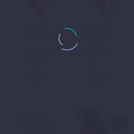
HECKTEIL
HECKTEIL
38,97
€
47,84
€
inkl. 19 % MwSt.
inkl. 19 % MwSt.
zzgl.
Versand
zzgl.
Versand
In den
In den
Warenkorb
Warenkorb
ANGEBOT!