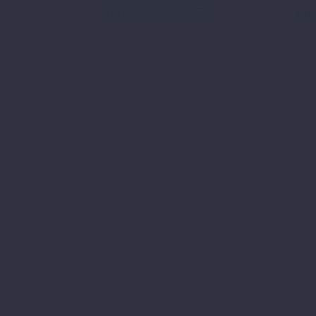
war:
ist:
In den Warenkorb
inkl
36,18 €
18,00 €.