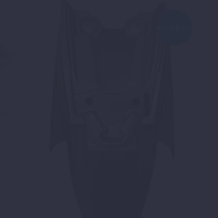
ANGEBOT!
DE
and