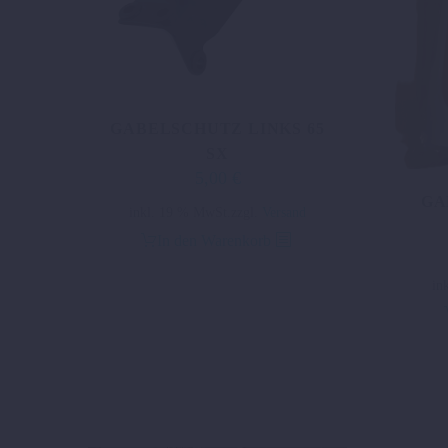
GABELSCHUTZ LINKS 65
SX
5,00
€
Ursprünglicher
Aktueller
GA
Preis
Preis
inkl. 19 % MwSt.
zzgl.
Versand
war:
ist:
In den Warenkorb
28,32 €
5,00 €.
in