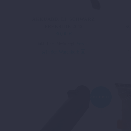
AKKUABD. LI. SCHWARZ
FREERIDE 2012
S
30,00
€
Ursprünglicher
Aktueller
Preis
Preis
inkl. 19 % MwSt.
zzgl.
Versand
war:
ist:
in
In den Warenkorb
63,72 €
30,00 €.
ANGEBOT!