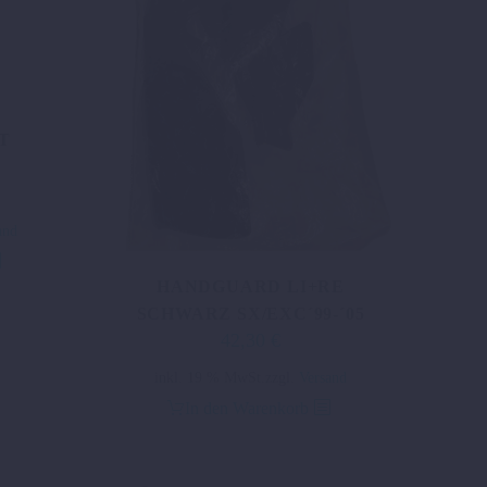
T
er
and
.
HANDGUARD LI+RE
SCHWARZ SX/EXC´99-´05
42,30
€
inkl. 19 % MwSt.
zzgl.
Versand
In den Warenkorb