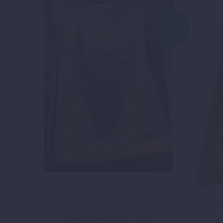
ANGEBOT!
HECKTEIL 65 SX 2002
18,00
€
Ursprünglicher
Aktueller
H
Preis
Preis
inkl. 19 % MwSt.
zzgl.
Versand