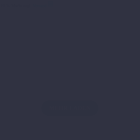
Preis
Preis
. 19 % MwSt.
zzgl.
Versand
war:
ist:
33,32 €
15,00 €.
MEHR LADEN