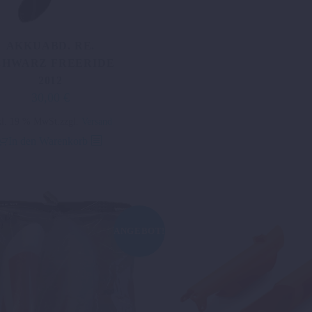
AKKUABD. RE.
CHWARZ FREERIDE
2012
30,00
€
Ursprünglicher
Aktueller
Preis
Preis
kl. 19 % MwSt.
zzgl.
Versand
war:
ist:
In den Warenkorb
63,72 €
30,00 €.
ANGEBOT!