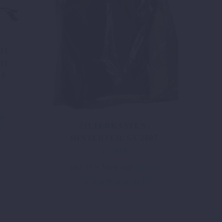
IT-
IT
-F
and
FILTERKASTEN-
HINTERTEIL SX 2007
21,50
€
Ursprünglicher
Aktueller
Preis
Preis
inkl. 19 % MwSt.
zzgl.
Versand
war:
ist:
In den Warenkorb
43,02 €
21,50 €.