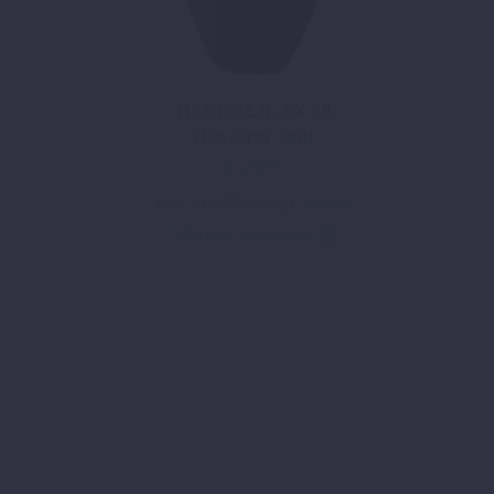
HECKTEIL SX 50
JUN/SEN 2001
15,00
€
Ursprünglicher
Aktueller
Preis
Preis
inkl. 19 % MwSt.
zzgl.
Versand
war:
ist:
In den Warenkorb
31,24 €
15,00 €.