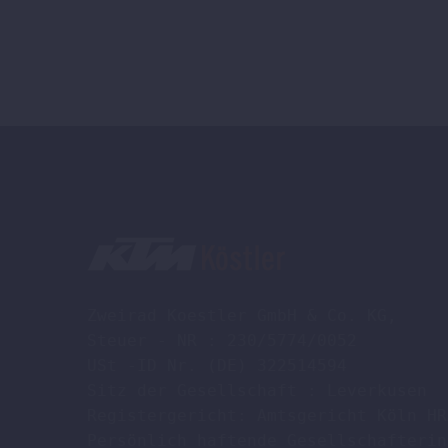
Zweirad Koestler GmbH & Co. KG,

Steuer - NR : 230/5774/0052

USt -ID Nr. (DE) 322514594

Sitz der Gesellschaft : Leverkusen

Registergericht: Amtsgericht Köln HR
Persönlich haftende Gesellschafterin