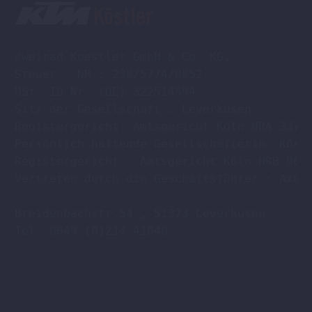
Zweirad Koestler GmbH & Co. KG,

Steuer - NR : 230/5774/0052

USt -ID Nr. (DE) 322514594

Sitz der Gesellschaft : Leverkusen

Registergericht: Amtsgericht Köln HRA 33701
Persönlich haftende Gesellschafterin: Köstl
Registergericht : Amtsgericht Köln HRB 9608
Vertreten durch die Geschäftsführer : Axel 
Breidenbachstr.54 , 51373 Leverkusen

Tel. 0049-(0)214-41840
