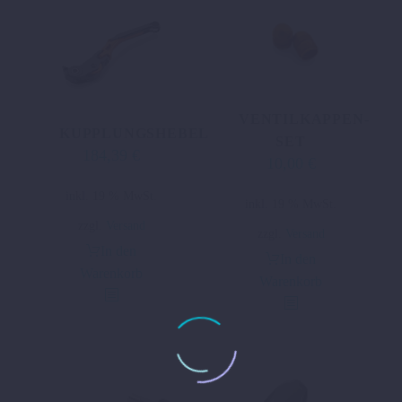
VENTILKAPPEN-
KUPPLUNGSHEBEL
SET
184,39
€
10,00
€
inkl. 19 % MwSt.
inkl. 19 % MwSt.
zzgl.
Versand
zzgl.
Versand
In den
In den
Warenkorb
Warenkorb