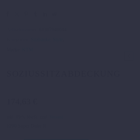
Artikelnummer:
61307940044
Kategorien:
Sitzbänke
,
Style
.
Marke:
KTM
SOZIUSSITZABDECKUNG
174,63
€
inkl. 19 % MwSt.
zzgl.
Versand
1290 Super Duke R