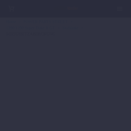
Home
POWER PARTS STREET
1390/1290 Super Duke R GT
Sitzbänke
SOZIUSSITZABDECKUNG