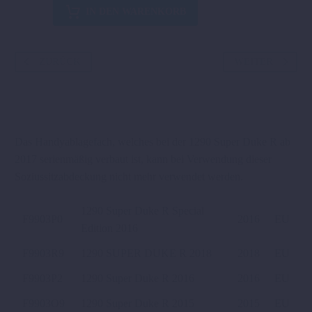
SOZIUSSITZABDECKUNG
IN DEN WARENKORB
Menge
ZURÜCK
WEITER
Das Handyablagefach, welches bei der 1290 Super Duke R ab
2017 serienmäßig verbaut ist, kann bei Verwendung dieser
Soziussitzabdeckung nicht mehr verwendet werden.
1290 Super Duke R Special
F9903P0
2016
EU
Edition 2016
F9903R9
1290 SUPER DUKE R 2018
2018
EU
F9903P2
1290 Super Duke R 2016
2016
EU
F9903O9
1290 Super Duke R 2015
2015
EU