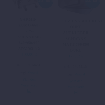
ANGEBOT!
ANGEBOT!
GARMIN-
SOZIUSABDECKUNG
ZUMO-660-
OHNE
GPS-
AUFKLEBER
AUFNAHME
SCHWARZ
640/950/990
MATT 790/890
ADV.´03-´12
DUKE
100,00
€
Ursprünglicher
Aktueller
177,12
€
Ursprünglicher
Aktueller
Preis
Preis
Preis
Preis
inkl. 19 % MwSt.
war:
ist:
inkl. 19 % MwSt.
war:
ist:
183,60 €
100,00 €.
zzgl.
Versand
236,16 €
177,12 €.
zzgl.
Versand
In den
In den
Warenkorb
Warenkorb