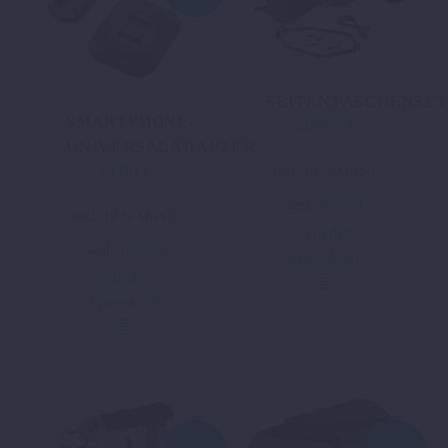
SEITENTASCHENSET
SMARTPHONE-
449,05
€
UNIVERSALADAPTER
13,90
€
Ursprünglicher
Aktueller
inkl. 19 % MwSt.
Preis
Preis
zzgl.
Versand
inkl. 19 % MwSt.
war:
ist:
In den
23,32 €
13,90 €.
zzgl.
Versand
Warenkorb
In den
Warenkorb