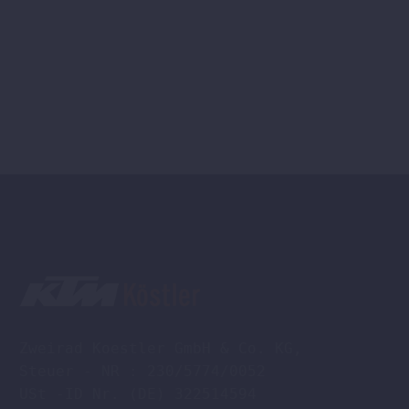
Zweirad Koestler GmbH & Co. KG,

Steuer - NR : 230/5774/0052

USt -ID Nr. (DE) 322514594
