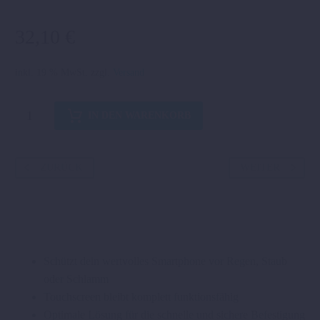
32,10
€
inkl. 19 % MwSt.
zzgl.
Versand
SMARTPHONE-
IN DEN WARENKORB
UNIVERSALHÜLLE
Menge
ZURÜCK
WEITER
Schützt dein wertvolles Smartphone vor Regen, Staub
oder Schlamm
Touchscreen bleibt komplett funktionsfähig
Optimale Lösung für die schnelle und sichere Befestigung