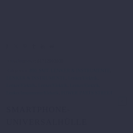
Artikelnummer:
61712993600
Kategorien:
890_SMT
,
LENKER & INSTRUMENTE
,
LENKER & INSTRUMENTE
,
Lenker/Elektrik
,
Lenker/Elektrik
,
Lenker/Elektrik
,
Lenker/Elektrik
,
Lenker/Instrumente/Elektrik
,
POWER PARTS STREET
.
SMARTPHONE-
UNIVERSALHÜLLE