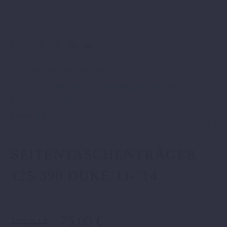
Artikelnummer:
90212912044
Kategorien:
ABVERKAUF VERKLEIDUNGSTEILE +
ZUBEHÖR
,
Gepäck
,
SALE %
.
Marke:
KTM
SEITENTASCHENTRÄGER
125/390 DUKE´11-´14
Ursprünglicher
Aktueller
75,00
€
179,04
€