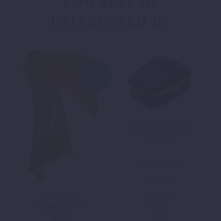
YOU MAY BE
INTERESTED IN
ANGEBOT!
HECKTASCHE
174,63
€
inkl. 19 % MwSt.
zzgl.
Versand
SPOILER
In den
LINKS 85 SX
Warenkorb
2003