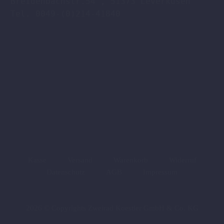
Breidenbachstr.54 , 51373 Leverkusen

Tel. 0049-(0)214-41840

Kasse
Versand
Warenkorb
Widerruf
Datenschutz
AGB
Impressum
2026 © Copyrights Zweirad Koestler GmbH & Co. KG