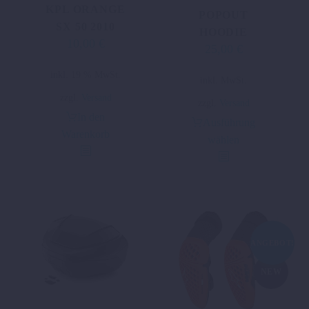
KPL ORANGE
POPOUT
SX 50 2010
HOODIE
10,00
€
Ursprünglicher
Aktueller
25,00
€
Ursprünglicher
Aktueller
Preis
Preis
Preis
Preis
inkl. 19 % MwSt.
Dieses
war:
ist:
inkl. MwSt.
war:
ist:
Produkt
23,74 €
10,00 €.
zzgl.
Versand
87,80 €
25,00 €.
zzgl.
Versand
weist
In den
Ausführung
mehrere
Warenkorb
wählen
Varianten
auf.
Die
Optionen
können
auf
ANGEBOT!
der
Produktseite
NEW
gewählt
werden