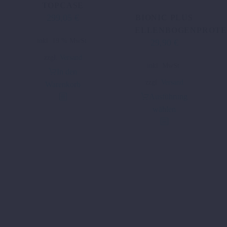
TOPCASE
299,05
€
BIONIC PLUS
ELLENBOGENPROT
inkl. 19 % MwSt.
29,90
€
Ursprünglicher
Aktueller
Preis
Preis
zzgl.
Versand
Dieses
inkl. MwSt.
war:
ist:
In den
Produkt
44,98 €
29,90 €.
zzgl.
Versand
Warenkorb
weist
Ausführung
mehrere
wählen
Varianten
auf.
Die
Optionen
können
auf
der
Produktseite
gewählt