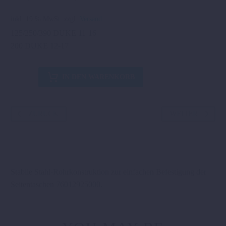
Preis
Preis
war:
ist:
inkl. 19 % MwSt.
zzgl.
Versand
179,04 €
75,00 €.
125/250/390 DUKE 11-16
200 DUKE 12-17
SEITENTASCHENTRÄGER
IN DEN WARENKORB
125/390
DUKE
´11-
ZURÜCK
WEITER
´14
Menge
Stabile Stahl-Rohrkonstruktion zur einfachen Befestigung der
Seitentaschen 76012925000.