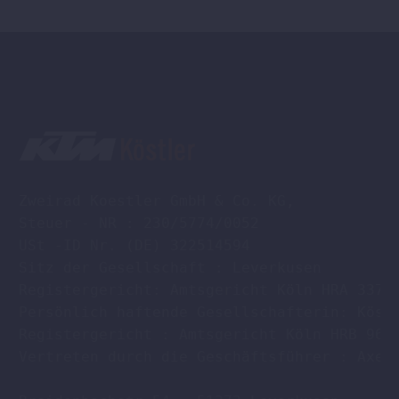
werden
Zweirad Koestler GmbH & Co. KG,

Steuer - NR : 230/5774/0052

USt -ID Nr. (DE) 322514594

Sitz der Gesellschaft : Leverkusen

Registergericht: Amtsgericht Köln HRA 33701
Persönlich haftende Gesellschafterin: Köstl
Registergericht : Amtsgericht Köln HRB 9608
Vertreten durch die Geschäftsführer : Axel 