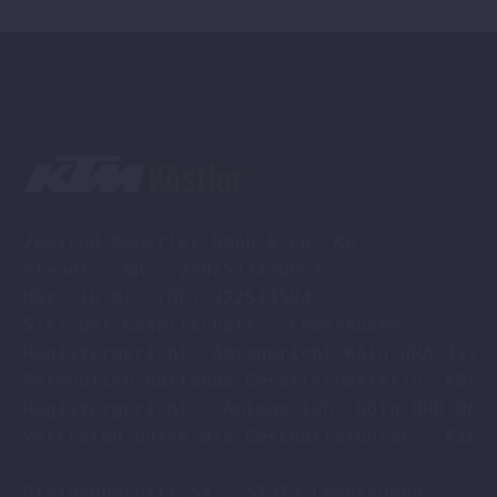
Zweirad Koestler GmbH & Co. KG,

Steuer - NR : 230/5774/0052

USt -ID Nr. (DE) 322514594

Sitz der Gesellschaft : Leverkusen

Registergericht: Amtsgericht Köln HRA 33701
Persönlich haftende Gesellschafterin: Köstl
Registergericht : Amtsgericht Köln HRB 9608
Vertreten durch die Geschäftsführer : Axel 
Breidenbachstr.54 , 51373 Leverkusen
