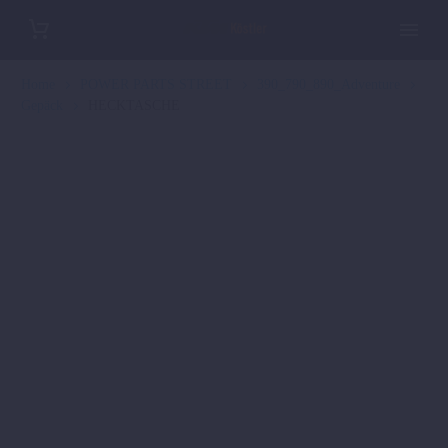
Home
POWER PARTS STREET
390_790_890_Adventure
Gepäck
HECKTASCHE