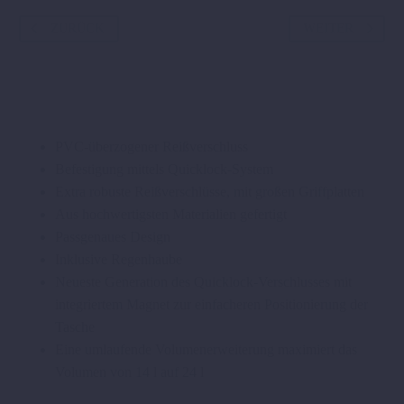
ZURÜCK
WEITER
PVC-überzogener Reißverschluss
Befestigung mittels Quicklock-System
Extra robuste Reißverschlüsse, mit großen Griffplatten
Aus hochwertigsten Materialien gefertigt
Passgenaues Design
Inklusive Regenhaube
Neueste Generation des Quicklock-Verschlusses mit
integriertem Magnet zur einfacheren Positionierung der
Tasche
Eine umlaufende Volumenerweiterung maximiert das
Volumen von 14 l auf 24 l