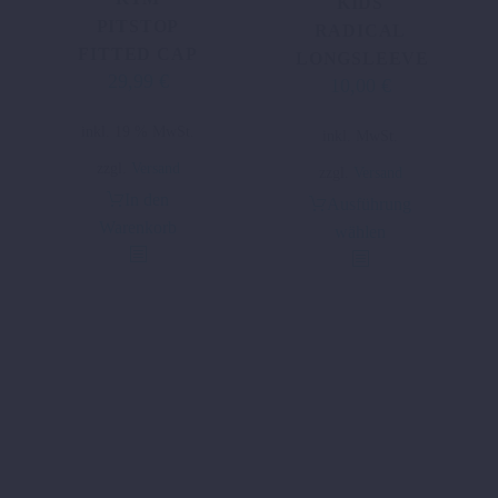
KIDS
PITSTOP
RADICAL
FITTED CAP
LONGSLEEVE
29,99
€
10,00
€
Ursprünglicher
Aktueller
Preis
Preis
Dieses
inkl. 19 % MwSt.
inkl. MwSt.
war:
ist:
Produkt
24,40 €
10,00 €.
zzgl.
Versand
zzgl.
Versand
weist
In den
Ausführung
mehrere
Warenkorb
wählen
Varianten
auf.
Die
Optionen
können
auf
der
Produktseite
gewählt
werden