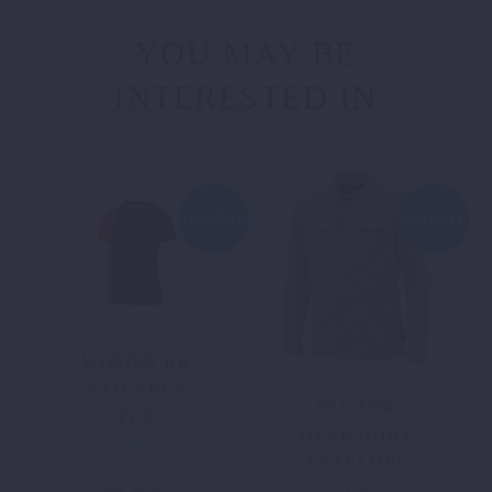
YOU MAY BE
INTERESTED IN
ANGEBOT!
ANGEBOT!
WOMEN RB
KTM APEX
FACTOR
TEE
OVERSHIRT
15,00
€
Ursprünglicher
Aktueller
ANTELOPE
Preis
Preis
Dieses
129,90
€
Ursprünglicher
Aktueller