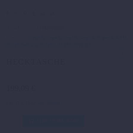
Artikelnummer:
61912978000
Kategorien:
Gepäck
,
Gepäck
,
Gepäck
,
Gepäck
,
Gepaeck
,
KTM
POWERWEAR
,
POWER PARTS STREET
.
HECKTASCHE
199,09
€
inkl. 19 % MwSt.
zzgl.
Versand
HECKTASCHE
IN DEN WARENKORB
Menge