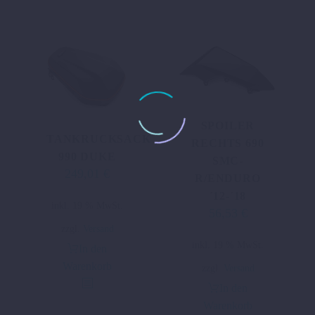
SPOILER
TANKRUCKSACK
RECHTS 690
990 DUKE
SMC-
249,01
€
R/ENDURO
´12-´18
inkl. 19 % MwSt.
56,53
€
zzgl.
Versand
inkl. 19 % MwSt.
In den
Warenkorb
zzgl.
Versand
In den
Warenkorb