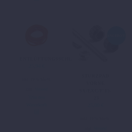
ANGEBOT!
ENTLÜFTUNGSSCHLAUCH
25,94
€
STURZPAD
inkl. 19 % MwSt.
VORNE
zzgl.
Versand
SX/EXC/F´15-
In den
´23
Warenkorb
25,00
€
Ursprünglicher
Aktueller
Preis
Preis
inkl. 19 % MwSt.
war:
ist:
39,98 €
25,00 €.
zzgl.
Versand