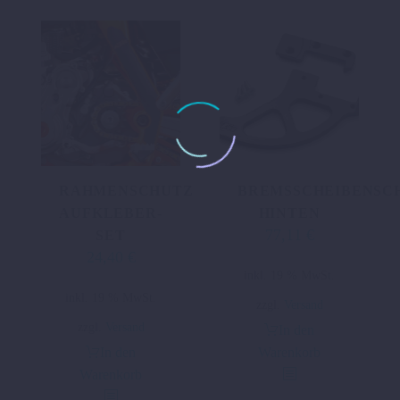
RAHMENSCHUTZ
BREMSSCHEIBENSC
AUFKLEBER-
HINTEN
77,11
€
SET
24,40
€
inkl. 19 % MwSt.
inkl. 19 % MwSt.
zzgl.
Versand
zzgl.
Versand
In den
In den
Warenkorb
Warenkorb