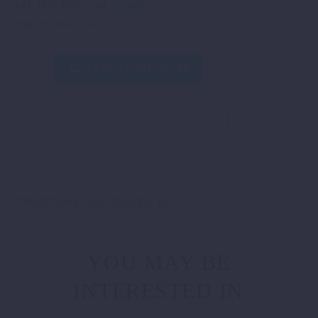
inkl. 19 % MwSt.
zzgl.
Versand
250/350 SX-F 16
SCHUTZ
IN DEN WARENKORB
FÜR
NEHMERZYLINDER
Menge
ZURÜCK
WEITER
79032975044 – 250/350 SX-F 16
YOU MAY BE
INTERESTED IN