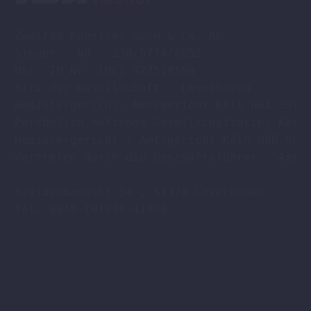
Zweirad Koestler GmbH & Co. KG,

Steuer - NR : 230/5774/0052

USt -ID Nr. (DE) 322514594

Sitz der Gesellschaft : Leverkusen

Registergericht: Amtsgericht Köln HRA 33701
Persönlich haftende Gesellschafterin: Köstl
Registergericht : Amtsgericht Köln HRB 9608
Vertreten durch die Geschäftsführer : Axel 
Breidenbachstr.54 , 51373 Leverkusen

Tel. 0049-(0)214-41840
