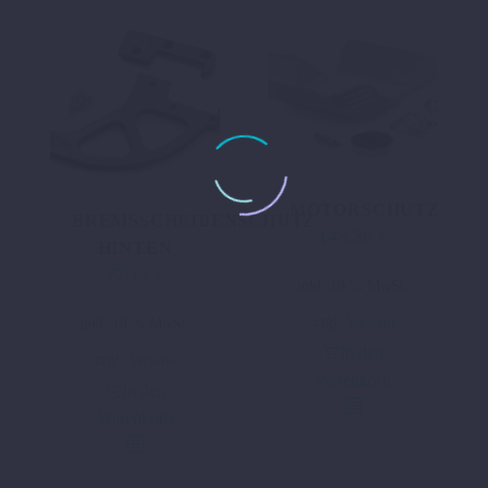
MOTORSCHUTZ
BREMSSCHEIBENSCHUTZ
145,36
€
HINTEN
77,11
€
inkl. 19 % MwSt.
zzgl.
Versand
inkl. 19 % MwSt.
In den
zzgl.
Versand
Warenkorb
In den
Warenkorb