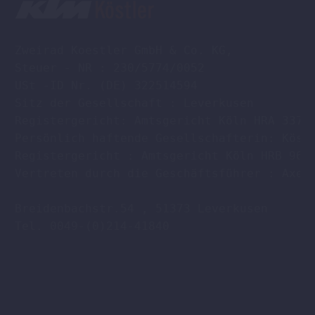
Zweirad Koestler GmbH & Co. KG,

Steuer - NR : 230/5774/0052

USt -ID Nr. (DE) 322514594

Sitz der Gesellschaft : Leverkusen

Registergericht: Amtsgericht Köln HRA 33701
Persönlich haftende Gesellschafterin: Köstl
Registergericht : Amtsgericht Köln HRB 9608
Vertreten durch die Geschäftsführer : Axel 
Breidenbachstr.54 , 51373 Leverkusen

Tel. 0049-(0)214-41840
