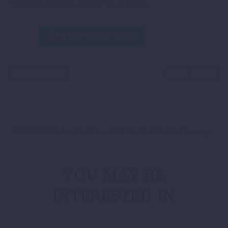
SX 07-10, SMR 08-11, EXC 08-11 orange
RAHMENSCHUTZ-
IN DEN WARENKORB
SET
Menge
ZURÜCK
WEITER
7730309410004 – SX 07-10, SMR 08-11, EXC 08-11 orange
YOU MAY BE
INTERESTED IN