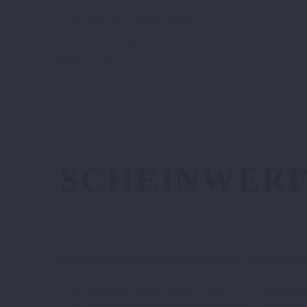
Artikelnummer:
60311994044
Kategorie:
Schutz
.
Marke:
KTM
ZURÜCK
SCHEINWER
Der Scheinwerferschutz für die Adventure, bietet den ef
Hergestellt aus Makrolon, das auch bei den aktue
Sehr stabil, praktisch unzerstörbar und sollte er d