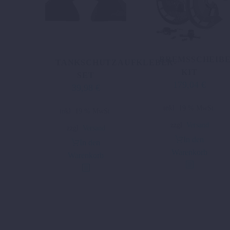
BREMSSCHEIB
TANKSCHUTZAUFKLEBER-
KIT
SET
179,04
€
39,98
€
inkl. 19 % MwSt.
inkl. 19 % MwSt.
zzgl.
Versand
zzgl.
Versand
In den
In den
Warenkorb
Warenkorb