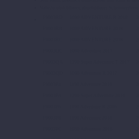
Nahezu unsichtbarer, abnehmbarer Scheinwerfersch
F9903RD
1090 ADVENTURE R 2018
2
F9903RB
1090 ADVENTURE 2018
2
F9903RC
1090 ADVENTURE 2018
2
F9903QC
1090 Adventure 2017
2
F9903QA
1290 Super Adventure T 2017
2
F9903QD
1090 Adventure R 2017
2
F9903P4
1190 Adventure 2016
2
F9903PA
1290 Super Adventure 2016
2
F9903P6
1190 Adventure R 2016
2
F9903P8
1190 Adventure 2016
2
F9903PC
1050 Adventure 2016
2