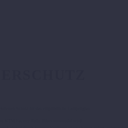
FERSCHUTZ
fektivsten Schutz für das empfindliche Lampenglas:
llen KTM Factory Rally Bikes verwendet wird
ennoch einmal durch massive Krafteinwirkung kaputt gehen, splittert das 