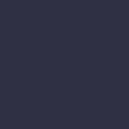
utz, der das Design der Adventure noch unterstreicht
018
EU
018
EU
018
EU
017
EU
017
EU
017
EU
016
EU
016
EU
016
EU
016
EU
016
EU