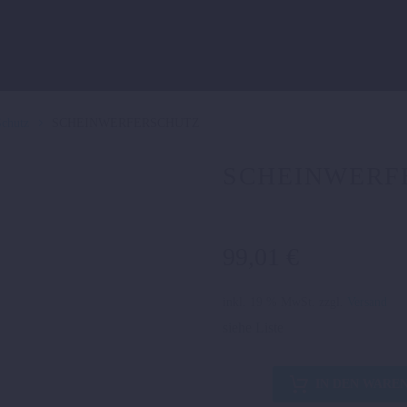
Schutz
SCHEINWERFERSCHUTZ
SCHEINWERF
99,01
€
inkl. 19 % MwSt.
zzgl.
Versand
siehe Liste
SCHEINWERFERSCHUTZ
IN DEN WARE
Menge