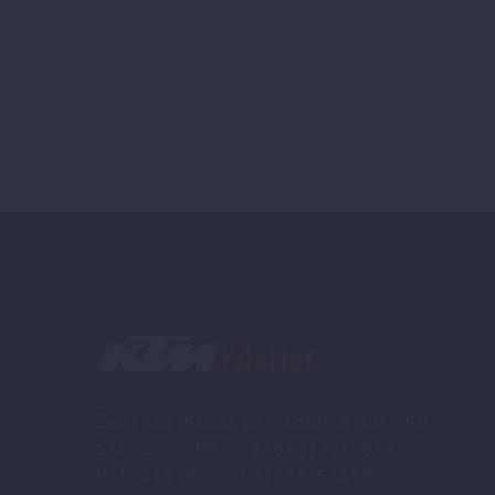
Zweirad Koestler GmbH & Co. KG,

Steuer - NR : 230/5774/0052

USt -ID Nr. (DE) 322514594
