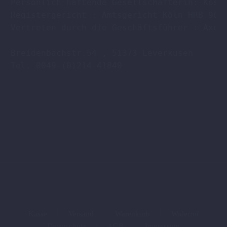
Persönlich haftende Gesellschafterin: Köstl
Registergericht : Amtsgericht Köln HRB 9608
Vertreten durch die Geschäftsführer : Axel 
Breidenbachstr.54 , 51373 Leverkusen

Tel. 0049-(0)214-41840

Kasse
Versand
Warenkorb
Widerruf
Datenschutz
AGB
Impressum