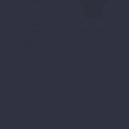
gewählt
werden
RED BULL
BABY-BODY
KTM
29,90
€
Ursprünglicher
Aktueller
PITSTOP
Preis
Preis
FITTED CAP
Dieses
inkl. MwSt.
war:
ist:
29,99
€
Produkt
39,98 €
29,90 €.
zzgl.
Versand
weist
inkl. 19 % MwSt.
Ausführung
mehrere
wählen
zzgl.
Versand
Varianten
In den
auf.
Warenkorb
Die
Optionen
können
auf
der
Produktseite