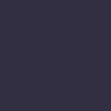
PRODUKTSICHERHEIT
ZURÜCK
WEITER
Leichtes, robustes Offroad-Shirt
UV-beständige und ausbleichsichere Sublimationsdrucke
Getapte Ärmelabschlüsse
Mesh-Einsätze
Perforierte Ventilationszonen
Robuster, gewobener Stoff vorn
100 % Polyester