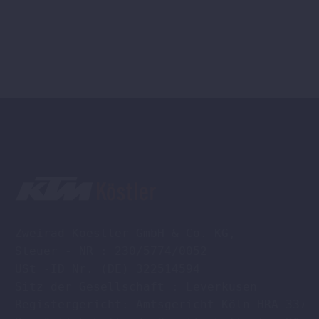
gewählt
werden
Zweirad Koestler GmbH & Co. KG,

Steuer - NR : 230/5774/0052

USt -ID Nr. (DE) 322514594

Sitz der Gesellschaft : Leverkusen

Registergericht: Amtsgericht Köln HRA 33701