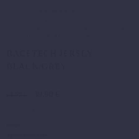
Artikelnummer:
3PW240014XXX
Kategorien:
FUNCTIONAL
,
FUNKTIONAL OFFROAD %
,
KTM POWERWEAR
,
KTM POWERWEAR REDUZIERT
,
OFFROAD EQUIPMENT
,
SALE %
,
SHIRTS
,
SHIRTS %
.
RACETECH JERSEY
BLACK/GREY
Ursprünglicher
Aktueller
39,90
€
64,97
€
Preis
Preis
war:
ist:
inkl. MwSt.
zzgl.
Versand
64,97 €
39,90 €.
Größe