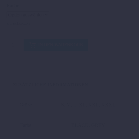
Farbe
Zurücksetzen
RACETECH
IN DEN WARENKORB
JERSEY
BLACK/GREY
Menge
ZUSÄTZLICHE INFORMATIONEN
Größe
S, M, L, XL, XXL, XXXL
Farbe
BLACK, GREY