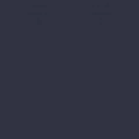
In den
In den
Warenkorb
Warenkorb