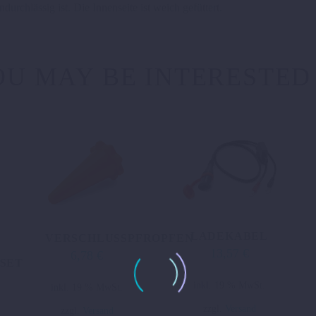
urchlässig ist. Die Innenseite ist weich gefüttert.
U MAY BE INTERESTED
LADEKABEL
VERSCHLUSSPFROPFEN
13,57
€
6,78
€
SET
inkl. 19 % MwSt.
inkl. 19 % MwSt.
zzgl.
Versand
zzgl.
Versand