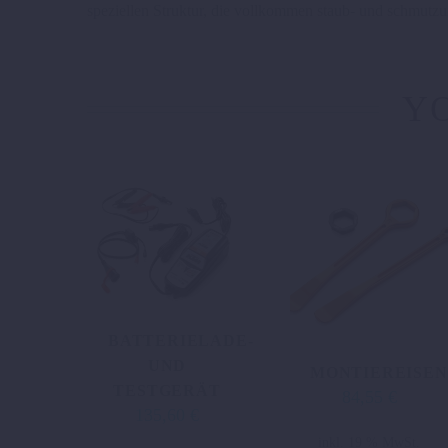
speziellen Struktur, die vollkommen staub- und schmutzund
YO
BATTERIELADE-
UND
MONTIEREISEN
TESTGERÄT
84,55
€
135,60
€
inkl. 19 % MwSt.