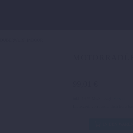
DÜBERWURF INDOOR
MOTORRADÜ
99,01
€
inkl. 19 % MwSt.
zzgl.
Versand
Lieferzeit:
vorraussichtlich lieferba
MOTORRADÜBERWURF
IN DEN WARE
INDOOR