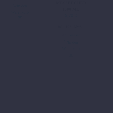
MESSBECHER
In den
1000 ML
Warenkorb
9,70
€
inkl. 19 % MwSt.
zzgl.
Versand
In den
Warenkorb