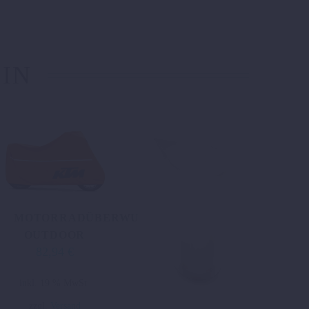
 IN
MOTORRADÜBERWURF
OUTDOOR
82,94
€
inkl. 19 % MwSt.
zzgl.
Versand