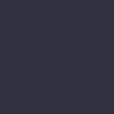
Artikelnummer:
62512007000
Kategorien:
Tools
,
WERKZEUGE
.
Marke:
KTM
ZURÜCK
Keine Chance für Staub, Kratzer und Co. Die Indoor-Bi