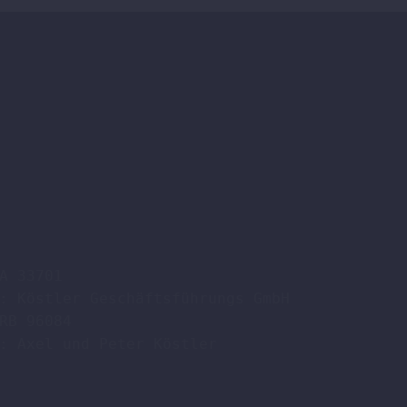
A 33701

: Köstler Geschäftsführungs GmbH

RB 96084

: Axel und Peter Köstler  
