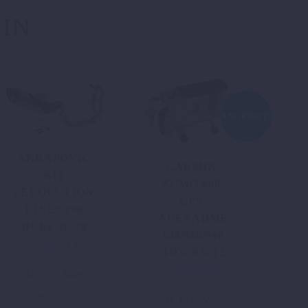
 IN
ANGEBOT!
AKRAPOVIČ
GARMIN-
KIT
ZUMO-660-
„EVOLUTION
GPS-
LINE“ 890
AUFNAHME
DUKE R ´20
640/950/990
2.536,01
€
ADV.´03-´12
100,00
€
Ursprünglicher
Aktueller
inkl. 19 % MwSt.
Preis
Preis
zzgl.
Versand
inkl. 19 % MwSt.
war:
ist: