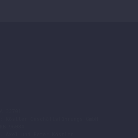
A 33701

: Köstler Geschäftsführungs GmbH

RB 96084

: Axel und Peter Köstler  
