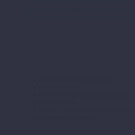
GT
,
390_790_890_Adventure
,
690 DUKE
,
690 ENDU
790_890_DUKE
,
890_SMT
,
990 DUKE
,
ADV_FAMIL
POWER PARTS STREET
,
Style
,
Style
,
Style
,
Style
,
Sty
Style
.
ZURÜCK
CNC-gefräst aus hochfestem Aluminium
Edle Eloxal-Oberfläche
Integrieren sich perfekt in das Fahrzeugdesign
Optisches Highlight
Kugelgelenk zur flexiblen Einstellung des Rückspi
Inklusive Adapter zur Montage