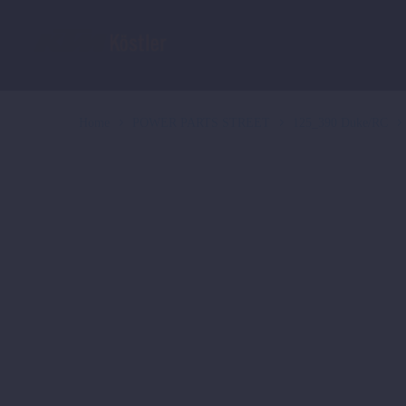
Home
POWER PARTS STREET
125_390 Duke/RC