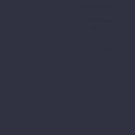
Warenkorb
RECHTS 690
SMC-
R/ENDURO
´08-´13
27,70
€
Ursprünglicher
Aktueller
Preis
Preis
inkl. 19 % MwSt.
war:
ist:
55,34 €
27,70 €.
zzgl.
Versand
In den
Warenkorb