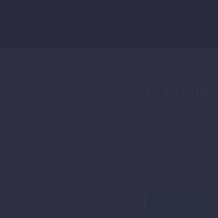
Style
LENKERENDENSPIEGELSET
LENKERENDE
249,01
€
inkl. 19 % MwSt.
zzgl.
Versand
Lieferzeit:
voraussichtlich lieferba
LENKERENDENSPIEGELS
IN DEN WARE
Menge