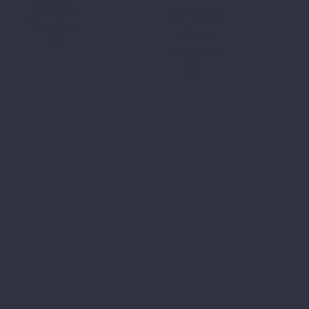
In den
183,60 €
100,00 €.
zzgl.
Versand
Warenkorb
In den
Warenkorb