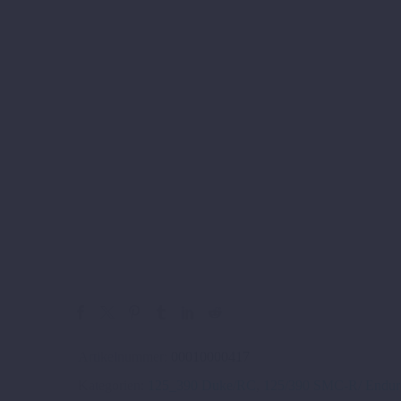
Artikelnummer:
00010000417
Kategorien:
125_390 Duke/RC
,
125/390 SMC-R/ Endur