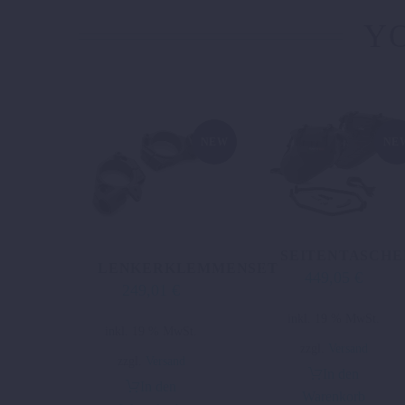
YO
NEW
NE
SEITENTASCHE
LENKERKLEMMENSET
449,05
€
249,01
€
inkl. 19 % MwSt.
inkl. 19 % MwSt.
zzgl.
Versand
zzgl.
Versand
In den
In den
Warenkorb