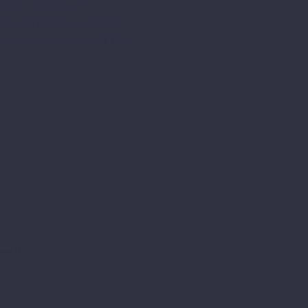
RO-R
,
690 SMC-R
,
IE
,
LENKER/ELEKTRIK
,
le
,
Style
,
Style
,
Style
,
STYLE
,
egels