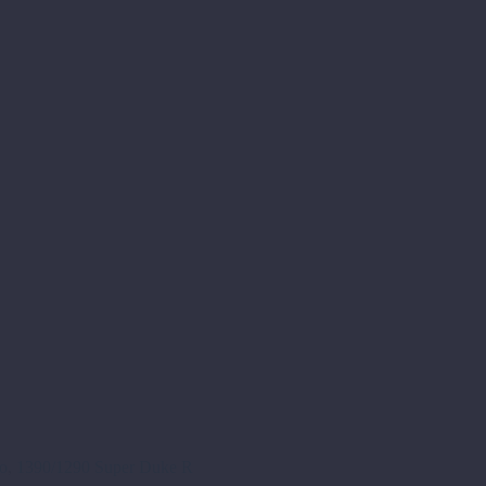
o
,
1390/1290 Super Duke R