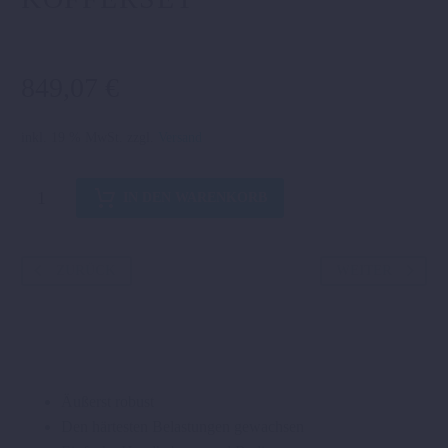
849,07
€
inkl. 19 % MwSt.
zzgl.
Versand
KOFFERSET
IN DEN WARENKORB
Menge
ZURÜCK
WEITER
Äußerst robust
Den härtesten Belastungen gewachsen