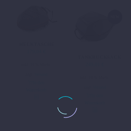
NEW
HECKTASCHE
179,04
€
TANKRUCKSACK
249,01
€
inkl. 19 % MwSt.
zzgl.
Versand
inkl. 19 % MwSt.
In den
zzgl.
Versand
Warenkorb
In den
Warenkorb