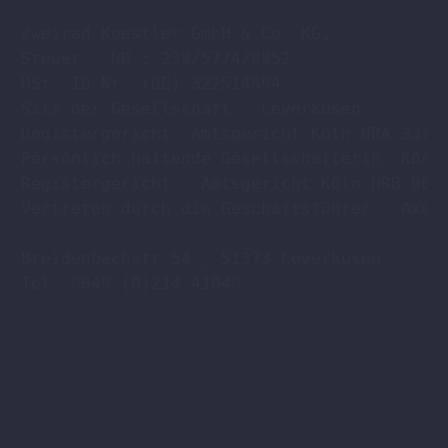
Zweirad Koestler GmbH & Co. KG,

Steuer - NR : 230/5774/0052

USt -ID Nr. (DE) 322514594

Sitz der Gesellschaft : Leverkusen

Registergericht: Amtsgericht Köln HRA 33701
Persönlich haftende Gesellschafterin: Köstl
Registergericht : Amtsgericht Köln HRB 9608
Vertreten durch die Geschäftsführer : Axel 
Breidenbachstr.54 , 51373 Leverkusen

Tel. 0049-(0)214-41840
