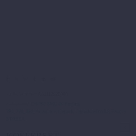
Artikelnummer:
A60112925088
Kategorien:
125/390 SMC-R/ Enduro
,
390_790_890_Adventure
,
Gepäck
,
Gepäck
,
POWER PARTS
STREET
.
KOFFERSET