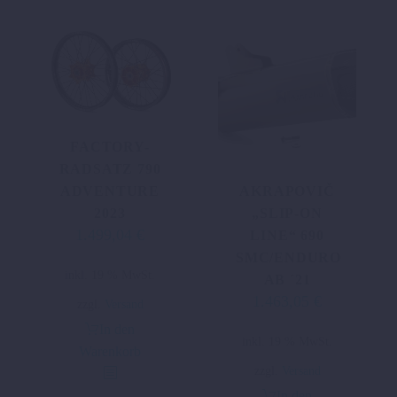
FACTORY-
RADSATZ 790
AKRAPOVIČ
ADVENTURE
„SLIP-ON
2023
1.499,04
€
LINE“ 690
SMC/ENDURO
inkl. 19 % MwSt.
AB ´21
1.463,05
€
zzgl.
Versand
In den
inkl. 19 % MwSt.
Warenkorb
zzgl.
Versand
In den