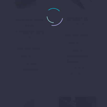
HECKTEIL
MOOSGUMMI
55,04
€
FÜR
TANKDECKEL
inkl. 19 % MwSt.
6,96
€
zzgl.
Versand
inkl. 19 % MwSt.
Lieferzeit:
voraussichtlich
zzgl.
Versand
lieferbar 8.7.25
In den
In den
Warenkorb
Warenkorb