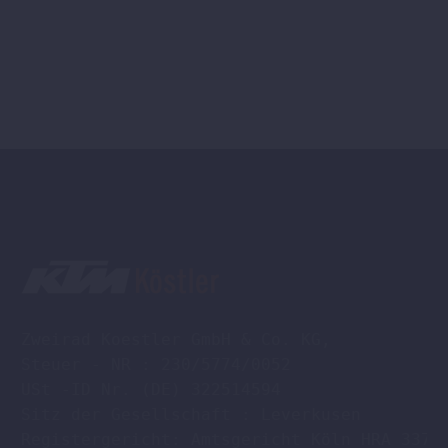
Zweirad Koestler GmbH & Co. KG,

Steuer - NR : 230/5774/0052

USt -ID Nr. (DE) 322514594

Sitz der Gesellschaft : Leverkusen

Registergericht: Amtsgericht Köln HRA 33701