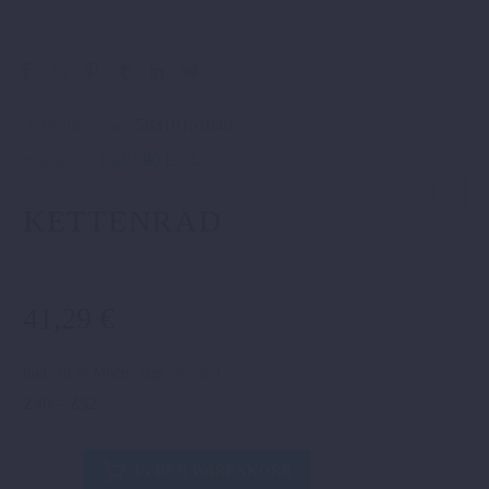
Artikelnummer:
58310151040
Kategorie:
640/ 690 LC4
.
KETTENRAD
41,29
€
inkl. 19 % MwSt.
zzgl.
Versand
Z40 – Z52
KETTENRAD
IN DEN WARENKORB