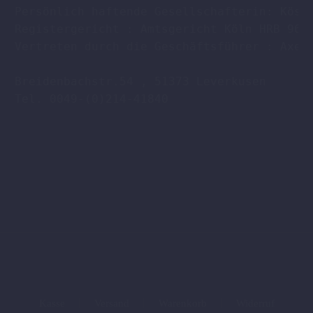
Persönlich haftende Gesellschafterin: Köstl
Registergericht : Amtsgericht Köln HRB 9608
Vertreten durch die Geschäftsführer : Axel 
Breidenbachstr.54 , 51373 Leverkusen

Tel. 0049-(0)214-41840

Kasse
Versand
Warenkorb
Widerruf