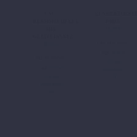
CNC-
LENKERPOLST
KLEMMSCHELLE
PHDS
25,29
€
MIT
GLEITEINSATZ
inkl. 19 % MwSt.
18,45
€
zzgl.
Versand
inkl. 19 % MwSt.
In den
zzgl.
Versand
Warenkorb
In den
Warenkorb