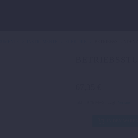
TRUMENTE
INSTRUMENTE
ELEKTRIK
BETRIEBSSTUNDEN
BETRIEBSST
67,35
€
inkl. 19 % MwSt.
zzgl.
Versand
BETRIEBSSTUNDENZÄHL
IN DEN WARE
Menge