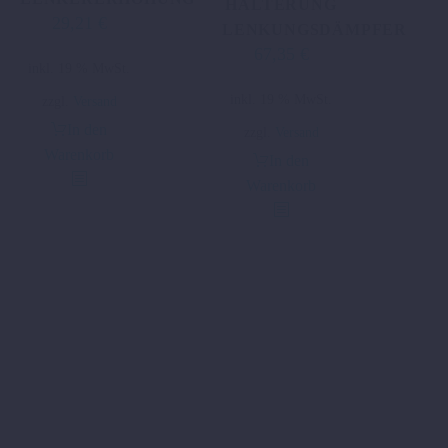
HALTERUNG
29,21
€
LENKUNGSDÄMPFER
67,35
€
inkl. 19 % MwSt.
inkl. 19 % MwSt.
zzgl.
Versand
In den
zzgl.
Versand
Warenkorb
In den
Warenkorb