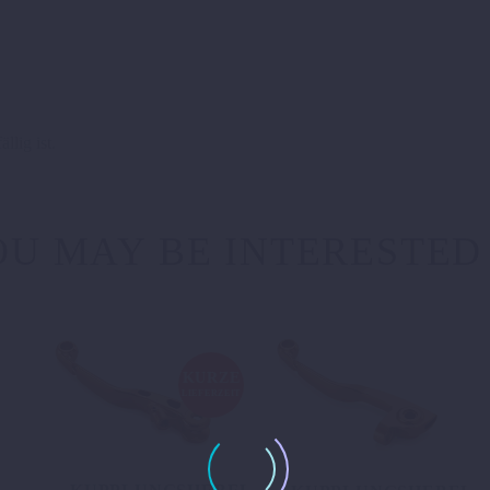
lig ist.
U MAY BE INTERESTED
KURZE
LIEFERZEIT