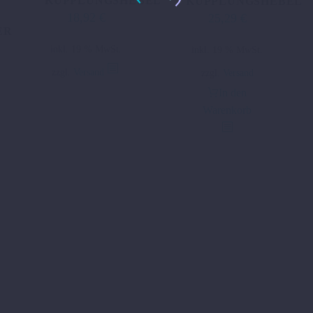
KUPPLUNGSHEBEL
KUPPLUNGSHEBEL
18,92
€
25,29
€
ER
inkl. 19 % MwSt.
inkl. 19 % MwSt.
zzgl.
Versand
zzgl.
Versand
In den
Warenkorb