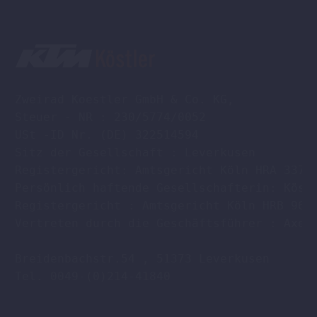
Zweirad Koestler GmbH & Co. KG,

Steuer - NR : 230/5774/0052

USt -ID Nr. (DE) 322514594

Sitz der Gesellschaft : Leverkusen

Registergericht: Amtsgericht Köln HRA 33701
Persönlich haftende Gesellschafterin: Köstl
Registergericht : Amtsgericht Köln HRB 9608
Vertreten durch die Geschäftsführer : Axel 
Breidenbachstr.54 , 51373 Leverkusen

Tel. 0049-(0)214-41840
