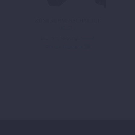
ZÜNDKURVENSCHALTER
96,57
€
inkl. 19 % MwSt.
zzgl.
Versand
In den Warenkorb