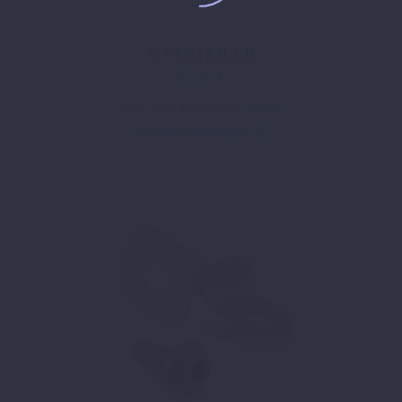
Y-VERTEILER
27,25
€
inkl. 19 % MwSt.
zzgl.
Versand
In den Warenkorb