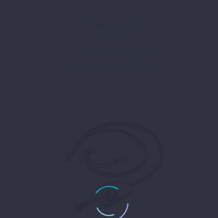
Y-VERTEILER
8,69
€
inkl. 19 % MwSt.
zzgl.
Versand
In den Warenkorb