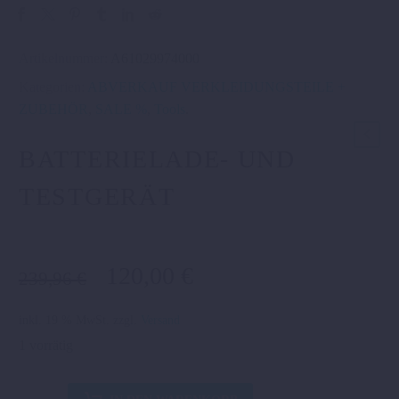
Artikelnummer:
A61029974000
Kategorien:
ABVERKAUF VERKLEIDUNGSTEILE +
ZUBEHÖR
,
SALE %
,
Tools
.
BATTERIELADE- UND
TESTGERÄT
Ursprünglicher
Aktueller
120,00
€
239,96
€
Preis
Preis
war:
ist:
inkl. 19 % MwSt.
zzgl.
Versand
239,96 €
120,00 €.
1 vorrätig
BATTERIELADE-