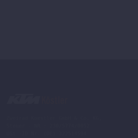
Zweirad Koestler GmbH & Co. KG,

Steuer - NR : 230/5774/0052

USt -ID Nr. (DE) 322514594
