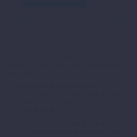
IN DEN WARENKORB
UND
TESTGERÄT
Menge
ZURÜCK
WEITER
Das Ladegerät wird ohne Anschlusskabel geliefert! Ein Kabel
mit für das jeweilige Land passendem Stecker muss gesondert
bestellt werden.
Batterien testen, laden und frisch halten
Vollautomatische und schonende Batterieladung durch
programmierte Ladekennlinie
Kurzschlussschutz
Verpolschutz
Universell einsetzbar für viele Batteriearten (Pb, LiFePo4)
Laden mit Konstantstrom, oder mit einem speziellen