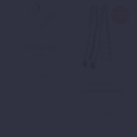
KURZE
LIEFERZEIT
WASCHKAPPEN-
SET
9,70
€
inkl. 19 % MwSt.
FALTBARE
zzgl.
Versand
AUFFAHRRAMPE
In den
194,15
€
Warenkorb
inkl. 19 % MwSt.
zzgl.
Versand