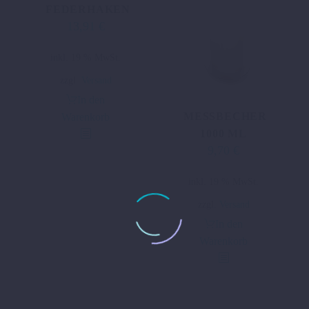
FEDERHAKEN
13,91
€
inkl. 19 % MwSt.
zzgl.
Versand
In den
MESSBECHER
Warenkorb
1000 ML
9,70
€
inkl. 19 % MwSt.
zzgl.
Versand
In den
Warenkorb