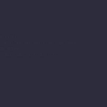
A 33701

: Köstler Geschäftsführungs GmbH

RB 96084

: Axel und Peter Köstler  
