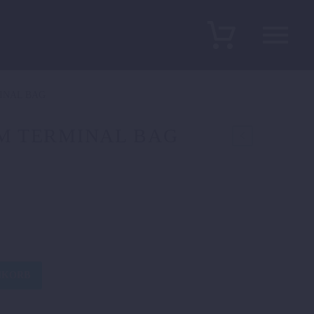
INAL BAG
M TERMINAL BAG
licher
Aktueller
Preis
ist:
179,00 €.
NKORB