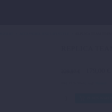
UZIERT
ACCESSORIE AND LIFESTYLE
REPLICA TEAM TERM
REPLICA TEA
Ursprüng
179,00
€
229,97
€
Preis
war:
inkl. 19 % MwSt.
zzgl.
Versand
229,97 €
REPLICA
IN DEN WARE
TEAM
TERMINAL