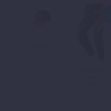
ANGE
RED BULL
KTM
PITSTOP
FITTED CAP
29,99
€
GRAVITY-FX
REPLICA
inkl. 19 % MwSt.
PANTS
75,00
€
Ursprünglicher
Aktuelle
zzgl.
Versand
Preis
Preis
In den
Dieses
inkl. MwSt.
war:
ist:
Warenkorb
Produkt
175,53 €
75,00 €.
zzgl.
Versand