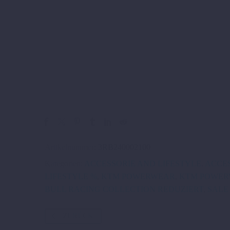
Artikelnummer:
3RB240002100
Kategorien:
ACCESSORIE AND LIFESTYLE
,
ACCE
LIFESTYLE %
,
KTM POWERWEAR
,
KTM POWER
BULL RACING COLLECTION REDUZIERT
,
SALE
ZURÜCK