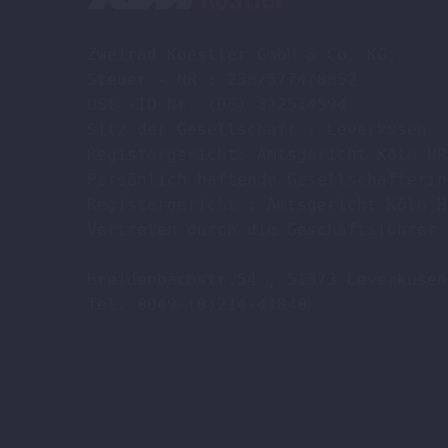
Zweirad Koestler GmbH & Co. KG,

Steuer - NR : 230/5774/0052

USt -ID Nr. (DE) 322514594

Sitz der Gesellschaft : Leverkusen

Registergericht: Amtsgericht Köln HR
Persönlich haftende Gesellschafterin
Registergericht : Amtsgericht Köln H
Vertreten durch die Geschäftsführer 
Breidenbachstr.54 , 51373 Leverkusen

Tel. 0049-(0)214-41840
