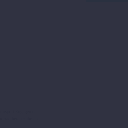
"Slip-
on
Line"
390
Adventure
Bj.
´20-
´24
Menge
torsport Engagement
torrad herauszuholen