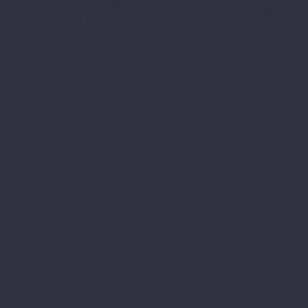
790
inkl. 19 % MwSt.
ADVENTURE
zzgl.
Versand
2023
101,15
€
Lieferzeit:
voraussichtlich
lieferbar 27.3.2026
inkl. 19 % MwSt.
In den
zzgl.
Versand
Warenkorb
In den
Warenkorb