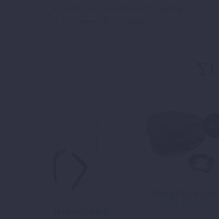
Sportlicher SoundPlug & Play-Montage
Kein neues Motormapping notwendig
YO
NE
TANKRUCKSAC
199,98
€
WINDSCHILD