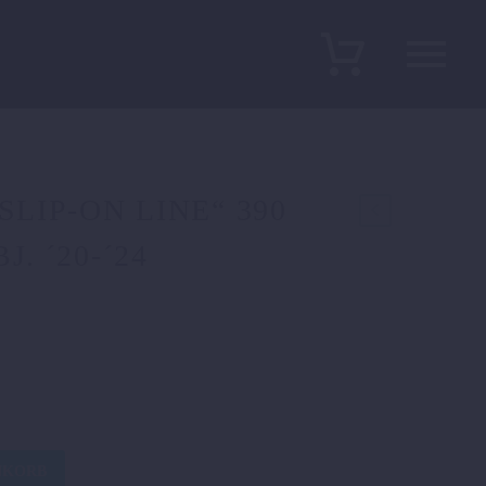
LIP-ON LINE“ 390
. ´20-´24
NKORB