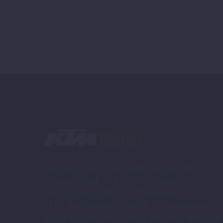
Zweirad Koestler GmbH & Co. KG,

Steuer - NR : 230/5774/0052

USt -ID Nr. (DE) 322514594

Sitz der Gesellschaft : Leverkusen

Registergericht: Amtsgericht Köln HR