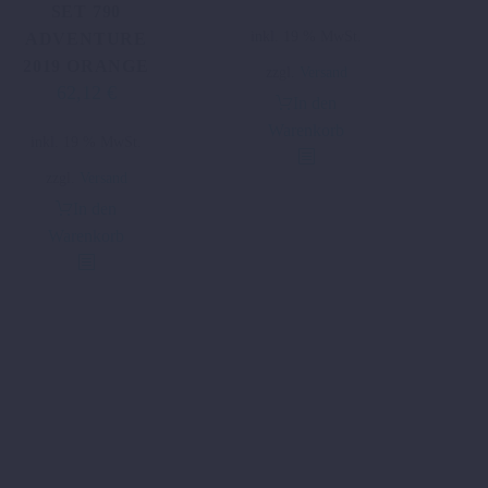
SET 790
inkl. 19 % MwSt.
ADVENTURE
2019 ORANGE
zzgl.
Versand
62,12
€
Ursprünglicher
Aktueller
In den
Preis
Preis
Warenkorb
inkl. 19 % MwSt.
war:
ist:
124,24 €
62,12 €.
zzgl.
Versand
In den
Warenkorb