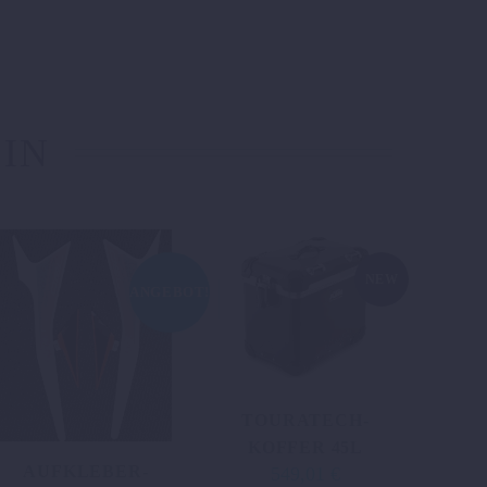
 IN
NEW
ANGEBOT!
TOURATECH-
KOFFER 45L
AUFKLEBER-
549,01
€