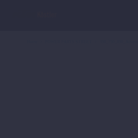
Home
POWER PARTS STREET
390_790_890_Advent