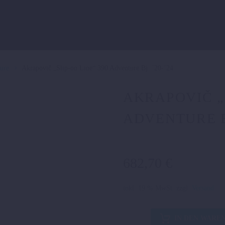
ure
Akrapovič „Slip-on Line“ 390 Adventure Bj. ´20-´24
AKRAPOVIČ „S
ADVENTURE BJ
682,70
€
inkl. 19 % MwSt.
zzgl.
Versand
Akrapovič
IN DEN WARE