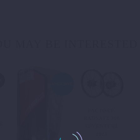
U MAY BE INTERESTED
W
ANGEBOT!
FACTORY-
RADSATZ 790
K
ADVENTURE
2023