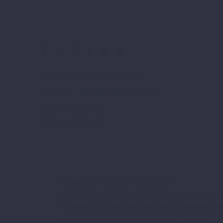
Artikelnummer:
95805979000
Kategorie:
390_790_890_Adventure
.
ZURÜCK
AKRAPOVIČ „SLIP-ON LINE“
Materialien und Know-How durch Akrapovičs Mo
Entwickelt, um die beste Performance aus dem Mo
Perfektion bis ins kleinste Detail des Auspuffs