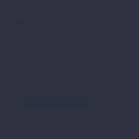
5.099,00
€
inkl. MwSt.
zzgl.
Versand
Lieferzeit:
ca. 2 Wochen nach Produktionsdatum
Farbe
Zurücksetzen
390
IN DEN WARENKORB
ADVENTURE
X
2026
0%
Finanzierung