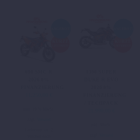
können
auf
der
Produktseite
ANGEBOT!
ANGEBOT!
gewählt
werden
KURZE
KURZE
LIEFERZEIT
LIEFERZEIT
690 SMC R
1390 SUPER
2026 0%
DUKE R EVO
FINANZIERUNG
2026 0%
11.250,00
€
Ursprünglicher
Aktueller
FINANZIERUNG
Preis
Preis
/ TECHPACK
inkl. 19 % MwSt.
21.990,00
€
war:
ist:
Ursprünglicher
Aktueller
11.995,00 €
11.250,00 €.
Preis
Preis
zzgl.
Versand
Dieses
inkl. MwSt.
war:
ist:
Lieferzeit:
ca. 2
Produkt
23.494,00 €
21.990,00 €.
zzgl.
Versand
Wochen nach
weist