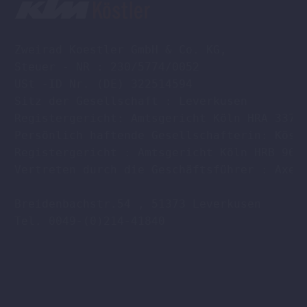
Zweirad Koestler GmbH & Co. KG,

Steuer - NR : 230/5774/0052

USt -ID Nr. (DE) 322514594

Sitz der Gesellschaft : Leverkusen

Registergericht: Amtsgericht Köln HRA 33701
Persönlich haftende Gesellschafterin: Köstl
Registergericht : Amtsgericht Köln HRB 9608
Vertreten durch die Geschäftsführer : Axel 
Breidenbachstr.54 , 51373 Leverkusen

Tel. 0049-(0)214-41840
