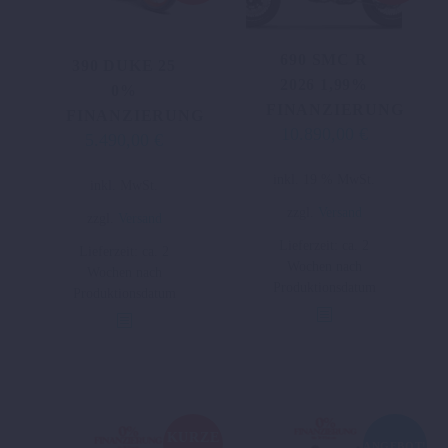
690 SMC R
390 DUKE 25
2026 1,99%
0%
FINANZIERUNG
FINANZIERUNG
10.890,00
€
Ursprünglicher
Aktueller
5.490,00
€
Ursprünglicher
Aktueller
Preis
Preis
Preis
Preis
Dieses
inkl. 19 % MwSt.
war:
ist:
inkl. MwSt.
war:
ist:
Produkt
11.995,00 €
10.890,00 €.
zzgl.
Versand
6.794,00 €
5.490,00 €.
zzgl.
Versand
weist
Lieferzeit:
ca. 2
Lieferzeit:
ca. 2
mehrere
Wochen nach
Wochen nach
Varianten
Produktionsdatum
Produktionsdatum
auf.
Die
Optionen
können
auf
der
KURZE
ANGEBOT!