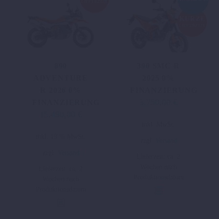
Produktseite
LIEFERZEIT
gewählt
KURZE
werden
LIEFERZEIT
890
390 SMC R
ADVENTURE
2025 0%
R 2026 0%
FINANZIERUNG
5.750,00
€
Ursprünglicher
Aktueller
FINANZIERUNG
15.490,00
€
Preis
Preis
Dieses
inkl. MwSt.
war:
ist:
Produkt
inkl. 19 % MwSt.
6.644,00 €
5.750,00 €.
zzgl.
Versand
weist
zzgl.
Versand
Lieferzeit:
ca. 2
mehrere
Wochen nach
Lieferzeit:
ca. 2
Varianten
Produktionsdatum
Wochen nach
auf.
Produktionsdatum
Die
Optionen