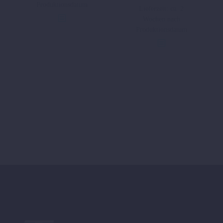
Produktionsdatum
Lieferzeit:
ca. 2
mehrere
Wochen nach
Varianten
Produktionsdatum
auf.
Die
Optionen
können
auf
der
Produktseite
gewählt
werden