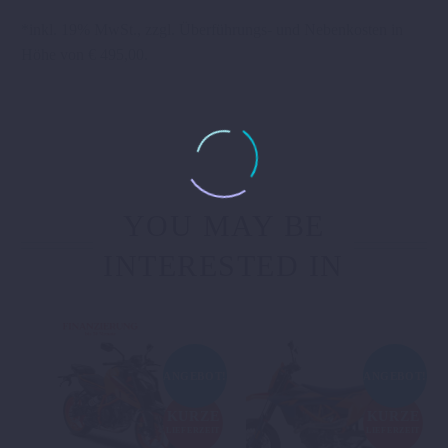
*inkl. 19% MwSt., zzgl. Überführungs- und Nebenkosten in
Höhe von € 495,00.
YOU MAY BE
INTERESTED IN
ANGEBOT!
ANGEBOT!
KURZE
KURZE
LIEFERZEIT
LIEFERZEIT