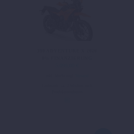
gewählt
werden
390 ADVENTURE X 2026
0% FINANZIERUNG
5.099,00
€
Dieses
inkl. MwSt.
zzgl.
Versand
Produkt
Lieferzeit:
ca. 2 Wochen nach
weist
Produktionsdatum
mehrere
Varianten
auf.
Die
Optionen
können