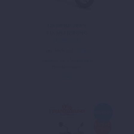
125 DUKE 26 0%
FINANZIERUNG
4.599,00
€
Dieses
inkl. MwSt.
zzgl.
Versand
Produkt
Lieferzeit:
ca. 2 Wochen nach
weist
Produktionsdatum
mehrere
Varianten
auf.
Die
Optionen
können
ANGEBOT!
auf
der
KURZE
LIEFERZEIT
Produktseite