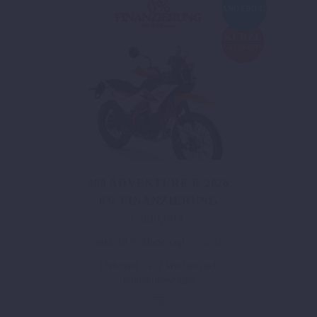
ANGEBOT!
auf
der
KURZE
LIEFERZEIT
Produktseite
gewählt
werden
390 ADVENTURE R 2026
0% FINANZIERUNG
6.990,00
€
Ursprünglicher
Aktueller
Preis
Preis
inkl. 19 % MwSt.
zzgl.
Versand
war:
ist:
Lieferzeit:
ca. 2 Wochen nach
7.485,00 €
6.990,00 €.
Produktionsdatum