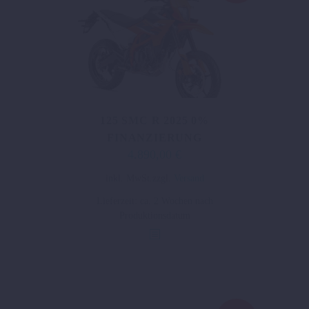
gewählt
werden
125 SMC R 2025 0%
FINANZIERUNG
4.890,00
€
Ursprünglicher
Aktueller
Preis
Preis
Dieses
inkl. MwSt.
zzgl.
Versand
war:
ist:
Produkt
Lieferzeit:
ca. 2 Wochen nach
5.794,00 €
4.890,00 €.
weist
Produktionsdatum
mehrere
Varianten
auf.
Die
Optionen