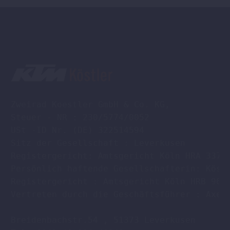
Zweirad Koestler GmbH & Co. KG,

Steuer - NR : 230/5774/0052

USt -ID Nr. (DE) 322514594

Sitz der Gesellschaft : Leverkusen

Registergericht: Amtsgericht Köln HRA 33701
Persönlich haftende Gesellschafterin: Köstl
Registergericht : Amtsgericht Köln HRB 9608
Vertreten durch die Geschäftsführer : Axel 
Breidenbachstr.54 , 51373 Leverkusen
