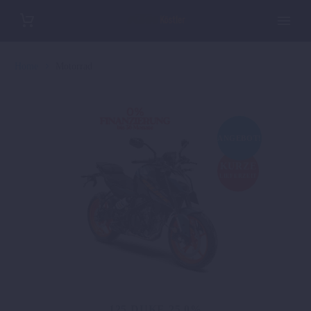
Home
Motorrad
ANGEBOT!
KURZE
LIEFERZEIT
125 DUKE 25 0%