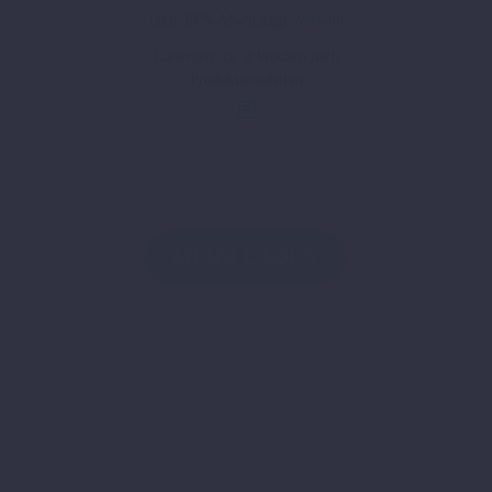
Preis
Preis
inkl. 19 % MwSt.
zzgl.
Versand
war:
ist:
Lieferzeit:
ca. 2 Wochen nach
11.995,00 €
11.250,00 €.
Produktionsdatum
MEHR LADEN