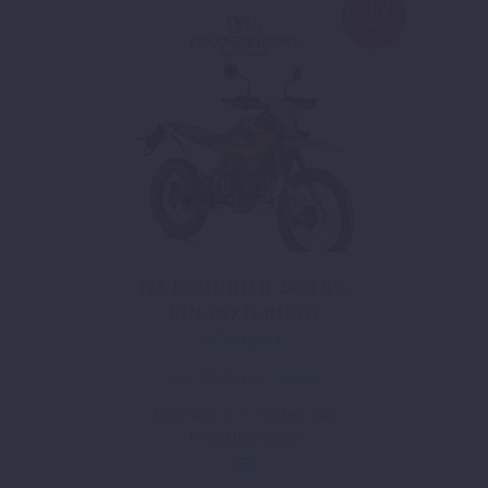
können
KURZE
LIEFERZEIT
auf
der
Produktseite
gewählt
werden
125 ENDURO R 2026 0%
FINANZIERUNG
4.799,00
€
Dieses
inkl. MwSt.
zzgl.
Versand
Produkt
Lieferzeit:
ca. 2 Wochen nach
weist
Produktionsdatum
mehrere
Varianten