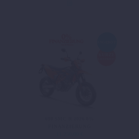
ANGEBOT!
KURZE
LIEFERZEIT
690 SMC R 2026 0%
FINANZIERUNG
11.250,00
€
Ursprünglicher
Aktueller