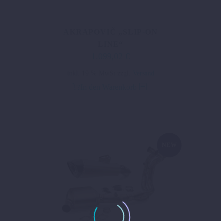
AKRAPOVIČ „SLIP-ON
LINE“
1.099,02
€
inkl. 19 % MwSt.
zzgl.
Versand
In den Warenkorb
NEW