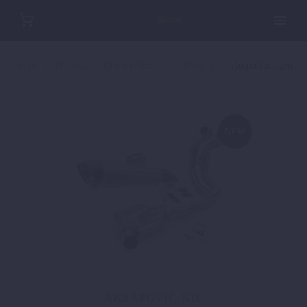
Home
POWER PARTS STREET
990 RC R
Auspuffanlagen
NEW
AKRAPOVIČ-KIT