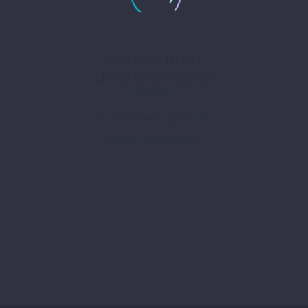
AKRAPOVIC KIT
„EVOLUTION LINE“
2.998,98
€
inkl. 19 % MwSt.
zzgl.
Versand
In den Warenkorb