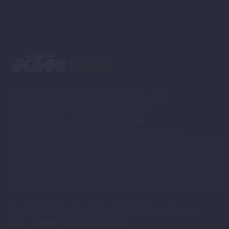
Zweirad Koestler GmbH & Co. KG,

Steuer - NR : 230/5774/0052

USt -ID Nr. (DE) 322514594

Sitz der Gesellschaft : Leverkusen

Registergericht: Amtsgericht Köln HRA 33701
Persönlich haftende Gesellschafterin: Köstl
Registergericht : Amtsgericht Köln HRB 9608
Vertreten durch die Geschäftsführer : Axel 
Breidenbachstr.54 , 51373 Leverkusen

Tel. 0049-(0)214-41840
