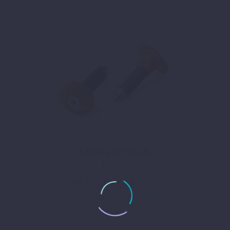
LENKERENDEN
15,95
€
inkl. 19 % MwSt.
zzgl.
Versand
In den Warenkorb