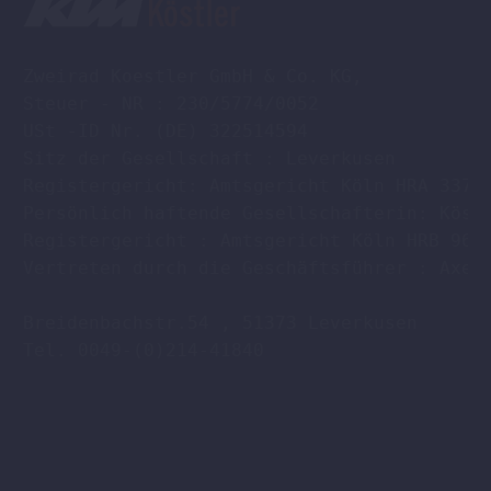
Zweirad Koestler GmbH & Co. KG,

Steuer - NR : 230/5774/0052

USt -ID Nr. (DE) 322514594

Sitz der Gesellschaft : Leverkusen

Registergericht: Amtsgericht Köln HRA 33701
Persönlich haftende Gesellschafterin: Köstl
Registergericht : Amtsgericht Köln HRB 9608
Vertreten durch die Geschäftsführer : Axel 
Breidenbachstr.54 , 51373 Leverkusen

Tel. 0049-(0)214-41840
