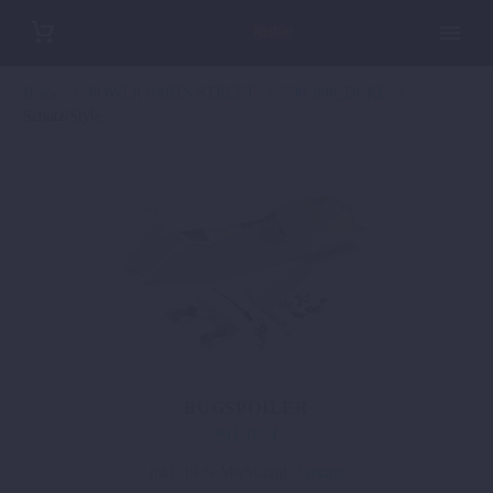
Home
POWER PARTS STREET
790_890_DUKE
Schutz/Style
BUGSPOILER
291,67
€
inkl. 19 % MwSt.
zzgl.
Versand